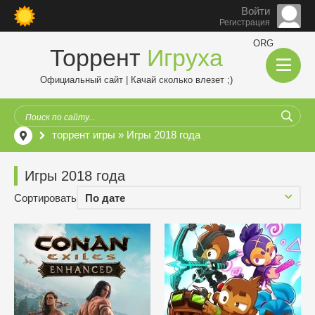
Войти
Регистрация
ORG
Торрент
Игруха
Официальный сайт | Качай сколько влезет ;)
торрент игры
» Игры 2018 года
Игры 2018 года
Сортировать
По дате