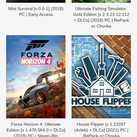
Mist Survival [v 0.6.1] (2018)
Ultimate Fishing Simulator:
PC | Early Access
Gold Edition [v 2.3.23.12:212
+ DLCs] (2018) PC | RePack
от Chovka
Forza Horizon 4: Ultimate
House Flipper [v 1.23287
Edition [v 1.478.564.0 + DLCs]
(4cfeb) + DLCs] (2021) PC |
(2018) PC | Steam-Rip
RePack от Chovka