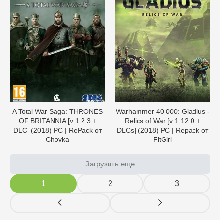
A Total War Saga: THRONES
Warhammer 40,000: Gladius -
OF BRITANNIA [v 1.2.3 +
Relics of War [v 1.12.0 +
DLC] (2018) PC | RePack от
DLCs] (2018) PC | Repack от
Chovka
FitGirl
Загрузить еще
1
2
3