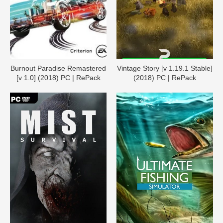
Burnout Paradise Remastered
Vintage Story [v 1.19.1 Stable]
[v 1.0] (2018) PC | RePack
(2018) PC | RePack