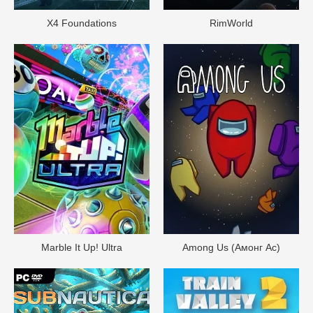
X4 Foundations
RimWorld
Marble It Up! Ultra
Among Us (Амонг Ас)