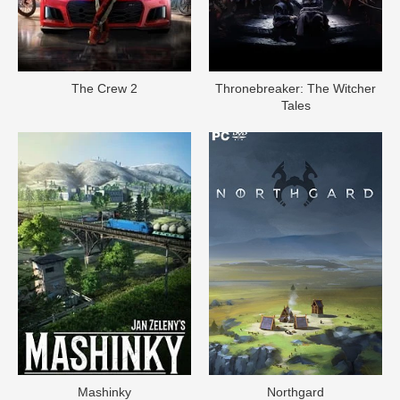
The Crew 2
Thronebreaker: The Witcher
Tales
Mashinky
Northgard