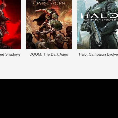
eed Shadows
DOОM: The Dark Ages
Halo: Campaign Evolv