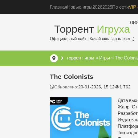
Главная
Новые игры
2026
2025
По сети
VIP 
OR
Торрент
Игруха
Официальный сайт | Качай сколько влезет ;)
торрент игры
»
Игры
» The Coloni
The Colonists
Обновлено:
20-01-2026, 15:12
1 762
Дата выхо
Жанр: Ст
Разработч
Издатель
Платфор
Тип изда