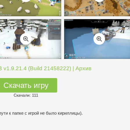
 v1.9.21.4 (Build 21458222) | Архив
Скачать игру
Скачали: 111
пути к папке с игрой не было кириллицы).