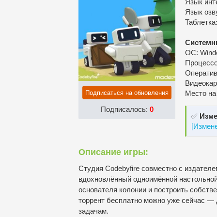
Язык инт
Язык озв
Таблeтка
Системн
ОС: Window
Процессор
Оператив
Видеокарт
Подписаться на обновления
Место на
Подписалось:
0
✅
Изме
[Измен
Описание игры:
Студия Codebyfire совместно с издателе
вдохновлённый одноимённой настольной и
основателя колонии и построить собстве
торрент бесплатно можно уже сейчас —
задачам.