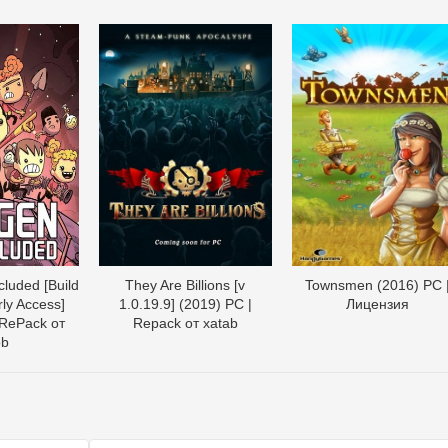
luded [Build
They Are Billions [v
Townsmen (2016) PC 
ly Access]
1.0.19.9] (2019) PC |
Лицензия
 RePack от
Repack от xatab
ob