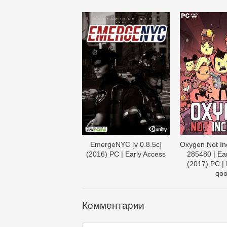
EmergeNYC [v 0.8.5c]
Oxygen Not Inc
(2016) PC | Early Access
285480 | Ear
(2017) PC |
qo
Комментарии