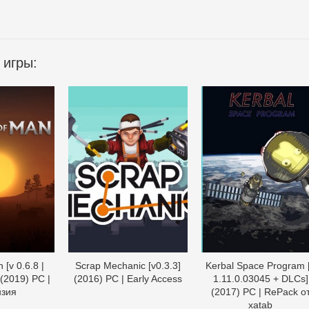
 игры:
[v 0.6.8 |
Scrap Mechanic [v0.3.3]
Kerbal Space Program 
 (2019) PC |
(2016) PC | Early Access
1.11.0.03045 + DLCs]
нзия
(2017) PC | RePack о
xatab