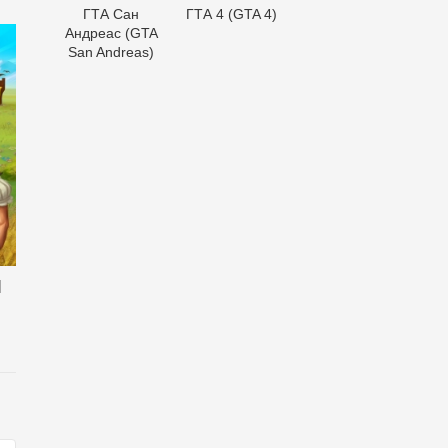
ГТА Сан
ГТА 4 (GTA 4)
Андреас (GTA
San Andreas)
|