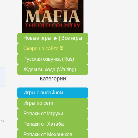
Новые игры 🔥 | Все игры
Скоро на сайте ⏳
Русская озвучка (Rus)
Ждем выхода (Waiting)
Категории
Игры с онлайном
Игры по сети
Репаки от Игрухи
ез
Репаки от Хатаба
Репаки от Механиков