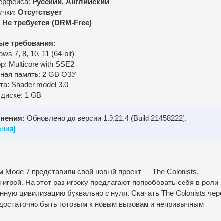
ерфейса:
Русский, Английский
учки:
Отсутствует
:
Не требуется (DRM-Free)
ые требования:
s 7, 8, 10, 11 (64-bit)
: Multicore with SSE2
ная память: 2 GB ОЗУ
а: Shader model 3.0
 диске: 1 GB
нения:
Обновлено до версии 1.9.21.4 (Build 21458222).
ения]
м Mode 7 представили свой новый проект — The Colonists,
грой. На этот раз игроку предлагают попробовать себя в роли
нную цивилизацию буквально с нуля. Скачать The Colonists чер
 достаточно быть готовым к новым вызовам и непривычным