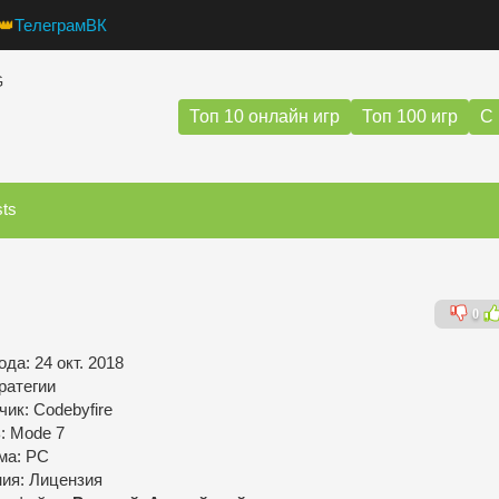
👑
Телеграм
ВК
G
Топ 10 онлайн игр
Топ 100 игр
С 
sts
0
да: 24 окт. 2018
ратегии
ик: Codebyfire
: Mode 7
ма: PC
ния: Лицензия