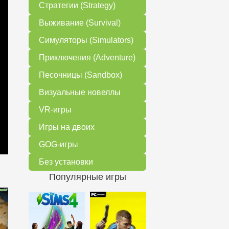
Стратегии (Strategy)
Выживание (Survival)
Симуляторы (Simulators)
Приключения (Adventure)
Песочницы (Sandbox)
Визуальные новеллы
VR-игры
Игры на двоих
GOG-игры
Без установки
Популярные игры