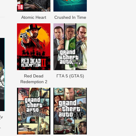
Atomic Heart
Crushed In Time
Red Dead
ГТА 5 (GTA 5)
Redеmption 2
[v
т