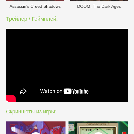
Assassin's Creed Shadows
DOОM: The Dark Ages
Трейлер / Геймплей:
Скриншоты из игры: