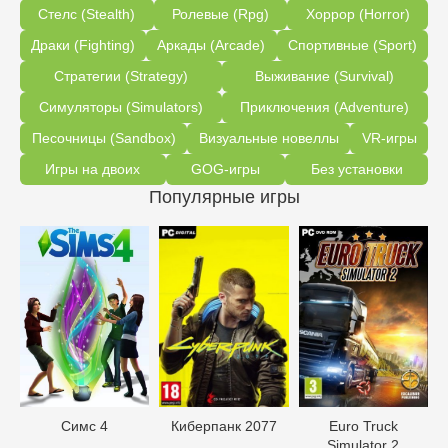
Стелс (Stealth)
Ролевые (Rpg)
Хоррор (Horror)
Драки (Fighting)
Аркады (Arcade)
Спортивные (Sport)
Стратегии (Strategy)
Выживание (Survival)
Симуляторы (Simulators)
Приключения (Adventure)
Песочницы (Sandbox)
Визуальные новеллы
VR-игры
Игры на двоих
GOG-игры
Без установки
Популярные игры
Симс 4
Киберпанк 2077
Euro Truck
Simulator 2