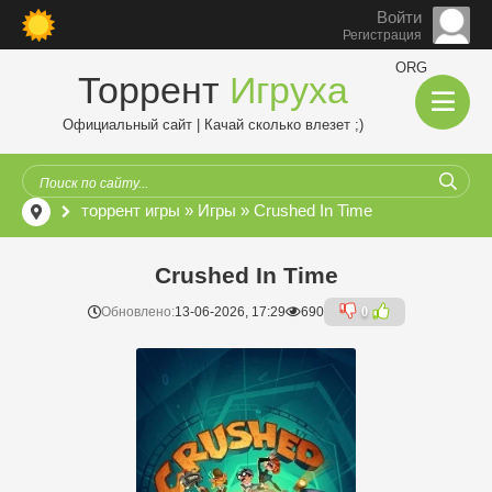
Войти
Регистрация
ORG
Торрент
Игруха
Официальный сайт | Качай сколько влезет ;)
торрент игры
»
Игры
» Crushed In Time
Crushed In Time
Обновлено:
13-06-2026, 17:29
690
0