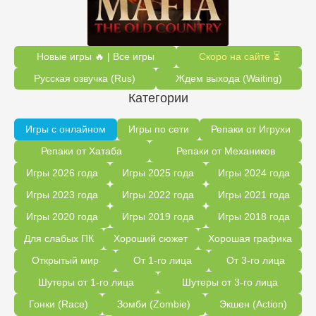
Новые игры 🔥 | Все игры
Скоро на сайте ⏳
Русская озвучка (Rus)
Ждем выхода (Waiting)
Категории
Игры с онлайном
Игры по сети
Репаки от Игрухи
Репаки от Хатаба
Репаки от Механиков
Игры 2026 года
Игры 2025 года
Игры 2024 года
Игры 2023 года
Игры 2022 года
Игры 2021 года
Игры 2020 года
Игры 2019 года
Игры 2018 года
Для слабых ПК
Хороший сюжет
Хорошая графика
Открытый мир
От 1-го лица
От 3-го лица
Шутеры от 1-го лица
Шутеры от 3-го лица
Гонки (Race)
Зомби (Zombie)
Экшен (Action)