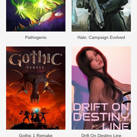
Pathogenic
Halo: Campaign Evolved
Gothic 1 Remake
Drift On Destiny Line