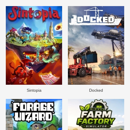
Sintopia
Docked