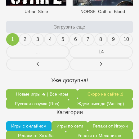
Urban Strife
NORSE: Oath of Blood
Загрузить еще
1
2
3
4
5
6
7
8
9
10
...
14
Уже доступна!
Новые игры 🔥 | Все игры
Скоро на сайте ⏳
Русская озвучка (Rus)
Ждем выхода (Waiting)
Категории
Игры с онлайном
Игры по сети
Репаки от Игрухи
Репаки от Хатаба
Репаки от Механиков