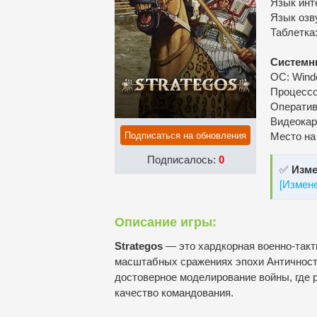
Язык инт
Язык озву
Таблетка
Системн
ОС: Windo
Процессор
Оператив
Видеокар
Подписаться на обновления
Место на
Подписалось:
0
✅
Изме
[Измен
Описание игры:
Strategos
— это хардкорная военно-такт
масштабных сражениях эпохи Античности.
достоверное моделирование войны, где 
качество командования.