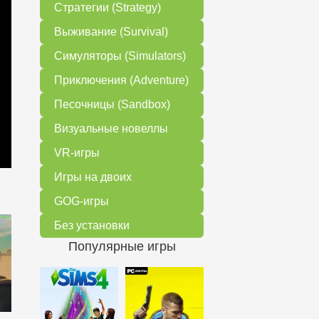
Стратегии (Strategy)
Выживание (Survival)
Симуляторы (Simulators)
Приключения (Adventure)
Песочницы (Sandbox)
Визуальные новеллы
VR-игры
Игры на двоих
GOG-игры
Без установки
Популярные игры