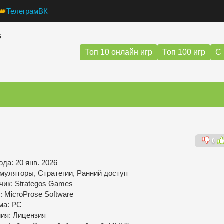
👑
Телеграм
ВК
G
Топ 10 онлайн игр
Топ 100 игр
С 
0
да: 20 янв. 2026
муляторы, Стратегии, Ранний доступ
чик: Strategos Games
: MicroProse Software
ма: PC
ния: Лицензия