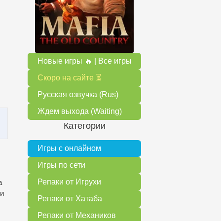
Новые игры 🔥 | Все игры
Скоро на сайте ⏳
Русская озвучка (Rus)
Ждем выхода (Waiting)
Категории
Игры с онлайном
Игры по сети
Репаки от Игрухи
а
 и
Репаки от Хатаба
Репаки от Механиков