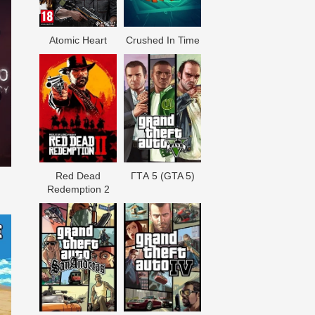
Atomic Heart
Crushed In Time
Red Dead
ГТА 5 (GTA 5)
Redеmption 2