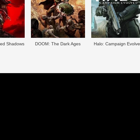
eed Shadows
DOОM: The Dark Ages
Halo: Campaign Evolv