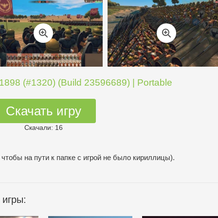
898 (#1320) (Build 23596689) | Portable
Скачать игру
Скачали: 16
 чтобы на пути к папке с игрой не было кириллицы).
 игры: