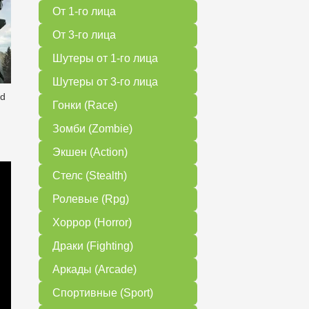
От 1-го лица
От 3-го лица
Шутеры от 1-го лица
Шутеры от 3-го лица
ed
Гонки (Race)
Зомби (Zombie)
Экшен (Action)
Стелс (Stealth)
Ролевые (Rpg)
Хоррор (Horror)
Драки (Fighting)
Аркады (Arcade)
Спортивные (Sport)