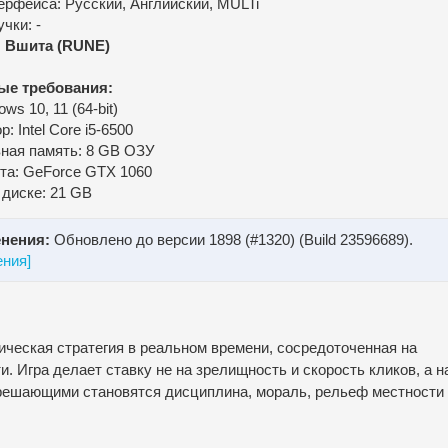
ерфейса: Русский, Английский, MULTi
чки: -
:
Вшита (RUNE)
ые требования:
ws 10, 11 (64-bit)
: Intel Core i5-6500
ная память: 8 GB ОЗУ
та: GeForce GTX 1060
 диске: 21 GB
нения:
Обновлено до версии 1898 (#1320) (Build 23596689).
ения]
ическая стратегия в реальном времени, сосредоточенная на
 Игра делает ставку не на зрелищность и скорость кликов, а н
решающими становятся дисциплина, мораль, рельеф местности