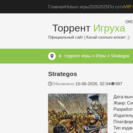
Главная
Новые игры
2026
2025
По сети
VIP 
OR
Торрент
Игруха
Официальный сайт | Качай сколько влезет ;)
торрент игры
»
Игры
» Strategos
Strategos
Обновлено:
10-06-2026, 02:04
387
Дата выхо
Жанр: Си
Разработ
Издатель
Платфор
Тип изда