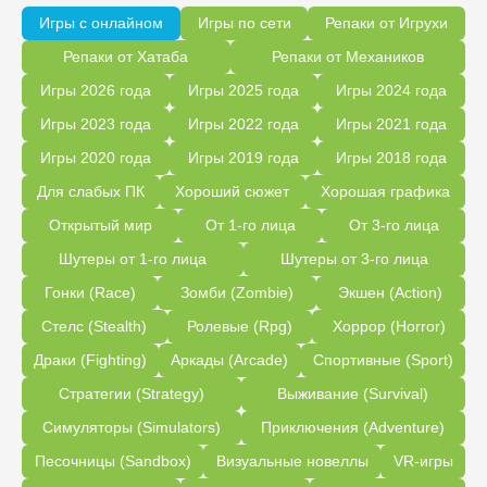
Игры с онлайном
Игры по сети
Репаки от Игрухи
Репаки от Хатаба
Репаки от Механиков
Игры 2026 года
Игры 2025 года
Игры 2024 года
Игры 2023 года
Игры 2022 года
Игры 2021 года
Игры 2020 года
Игры 2019 года
Игры 2018 года
Для слабых ПК
Хороший сюжет
Хорошая графика
Открытый мир
От 1-го лица
От 3-го лица
Шутеры от 1-го лица
Шутеры от 3-го лица
Гонки (Race)
Зомби (Zombie)
Экшен (Action)
Стелс (Stealth)
Ролевые (Rpg)
Хоррор (Horror)
Драки (Fighting)
Аркады (Arcade)
Спортивные (Sport)
Стратегии (Strategy)
Выживание (Survival)
Симуляторы (Simulators)
Приключения (Adventure)
Песочницы (Sandbox)
Визуальные новеллы
VR-игры