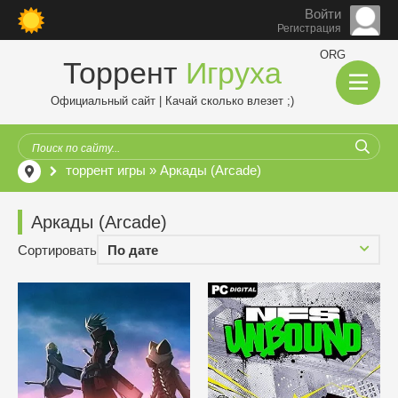
Войти
Регистрация
ORG
Торрент
Игруха
Официальный сайт | Качай сколько влезет ;)
торрент игры
» Аркады (Arcade)
Аркады (Arcade)
Сортировать
По дате