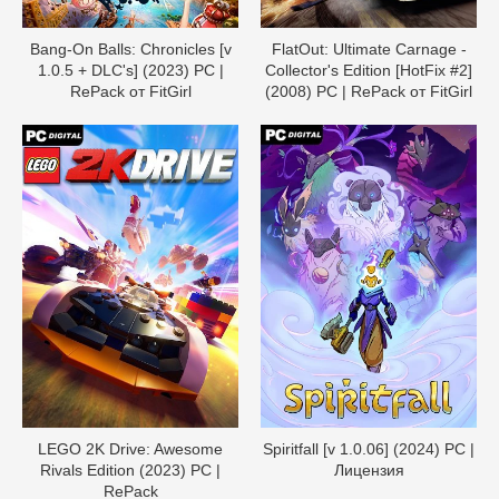
Bang-On Balls: Chronicles [v
FlatOut: Ultimate Carnage -
1.0.5 + DLC's] (2023) PC |
Collector's Edition [HotFix #2]
RePack от FitGirl
(2008) PC | RePack от FitGirl
LEGO 2K Drive: Awesome
Spiritfall [v 1.0.06] (2024) PC |
Rivals Edition (2023) PC |
Лицензия
RePack