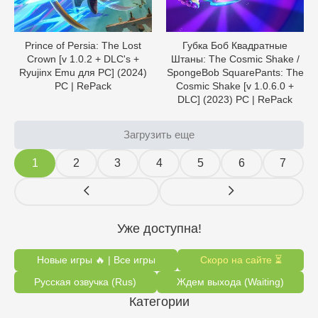
Prince of Persia: The Lost
Губка Боб Квадратные
Crown [v 1.0.2 + DLC's +
Штаны: The Cosmic Shake /
Ryujinx Emu для PC] (2024)
SpongeBob SquarePants: The
PC | RePack
Cosmic Shake [v 1.0.6.0 +
DLC] (2023) PC | RePack
Загрузить еще
1
2
3
4
5
6
7
Уже доступна!
Новые игры 🔥 | Все игры
Скоро на сайте ⏳
Русская озвучка (Rus)
Ждем выхода (Waiting)
Категории