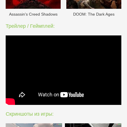
Assassin's Creed Shadows
DOОM: The Dark Ages
Трейлер / Геймплей:
Скриншоты из игры: