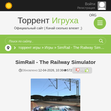
Войти
Регистрация
ORG
Торрент
Игруха
Официальный сайт | Качай сколько влезет ;)
торрент игры
»
Игры
» SimRail - The Railway Simulator
SimRail - The Railway Simulator
Обновлено:
12-04-2026, 10:36
572
+3