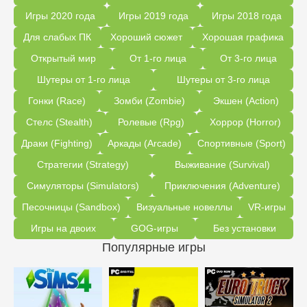
Игры 2020 года
Игры 2019 года
Игры 2018 года
Для слабых ПК
Хороший сюжет
Хорошая графика
Открытый мир
От 1-го лица
От 3-го лица
Шутеры от 1-го лица
Шутеры от 3-го лица
Гонки (Race)
Зомби (Zombie)
Экшен (Action)
Стелс (Stealth)
Ролевые (Rpg)
Хоррор (Horror)
Драки (Fighting)
Аркады (Arcade)
Спортивные (Sport)
Стратегии (Strategy)
Выживание (Survival)
Симуляторы (Simulators)
Приключения (Adventure)
Песочницы (Sandbox)
Визуальные новеллы
VR-игры
Игры на двоих
GOG-игры
Без установки
Популярные игры