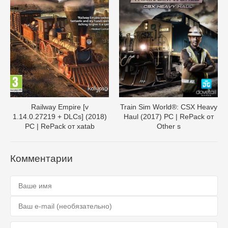
Railway Empire [v
Train Sim World®: CSX Heavy
1.14.0.27219 + DLCs] (2018)
Haul (2017) PC | RePack от
PC | RePack от xatab
Other s
Комментарии