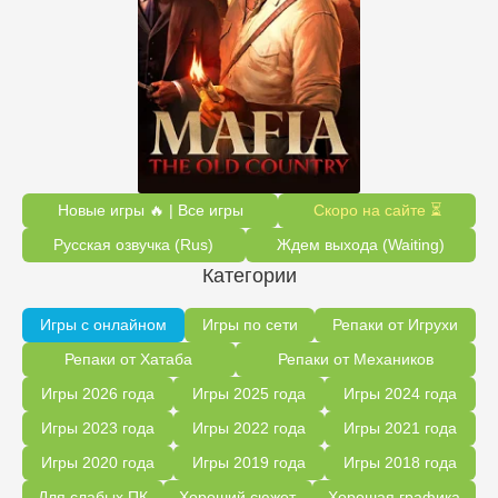
Новые игры 🔥 | Все игры
Скоро на сайте ⏳
Русская озвучка (Rus)
Ждем выхода (Waiting)
Категории
Игры с онлайном
Игры по сети
Репаки от Игрухи
Репаки от Хатаба
Репаки от Механиков
Игры 2026 года
Игры 2025 года
Игры 2024 года
Игры 2023 года
Игры 2022 года
Игры 2021 года
Игры 2020 года
Игры 2019 года
Игры 2018 года
Для слабых ПК
Хороший сюжет
Хорошая графика