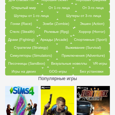
Открытый мир
От 1-го лица
От 3-го лица
Шутеры от 1-го лица
Шутеры от 3-го лица
Гонки (Race)
Зомби (Zombie)
Экшен (Action)
Стелс (Stealth)
Ролевые (Rpg)
Хоррор (Horror)
Драки (Fighting)
Аркады (Arcade)
Спортивные (Sport)
Стратегии (Strategy)
Выживание (Survival)
Симуляторы (Simulators)
Приключения (Adventure)
Песочницы (Sandbox)
Визуальные новеллы
VR-игры
Игры на двоих
GOG-игры
Без установки
Популярные игры