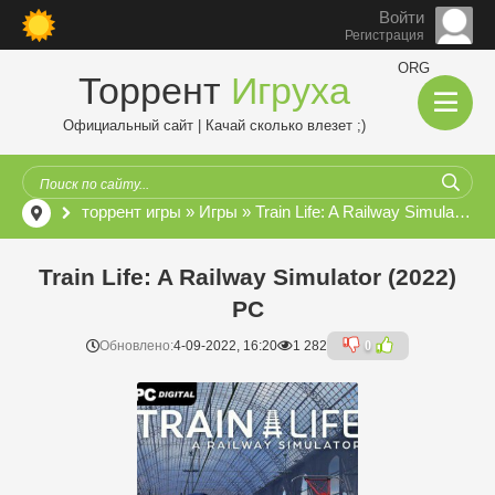
Войти
Регистрация
ORG
Торрент
Игруха
Официальный сайт | Качай сколько влезет ;)
торрент игры
»
Игры
» Train Life: A Railway Simulator (2022) PC
Train Life: A Railway Simulator (2022)
PC
Обновлено:
4-09-2022, 16:20
1 282
0