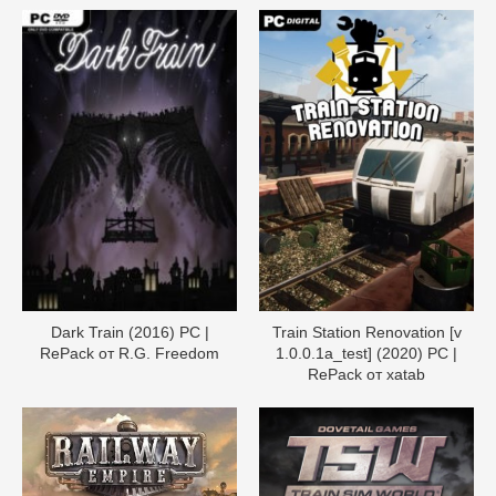
Dark Train (2016) PC |
Train Station Renovation [v
RePack от R.G. Freedom
1.0.0.1a_test] (2020) PC |
RePack от xatab