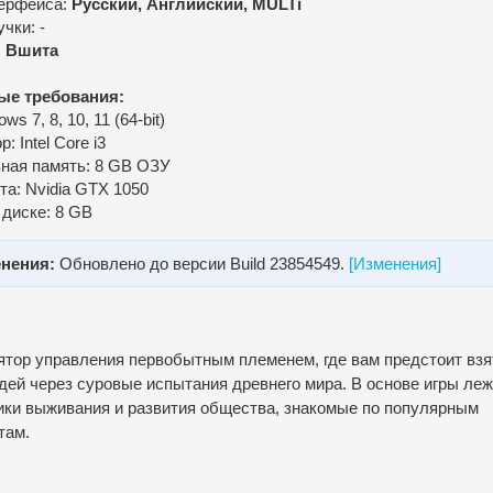
ерфейса:
Русский, Английский, MULTi
чки: -
:
Вшита
ые требования:
s 7, 8, 10, 11 (64-bit)
: Intel Core i3
ная память: 8 GB ОЗУ
та: Nvidia GTX 1050
 диске: 8 GB
нения:
Обновлено до версии Build 23854549.
[Изменения]
тор управления первобытным племенем, где вам предстоит взя
дей через суровые испытания древнего мира. В основе игры ле
ники выживания и развития общества, знакомые по популярным
там.