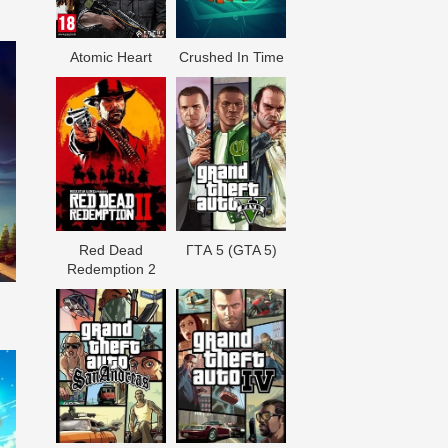
Atomic Heart
Crushed In Time
Red Dead
ГТА 5 (GTA 5)
Redеmption 2