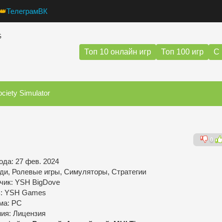
👑
Телеграм
ВК
G
Топ 10 онлайн игр
Топ 100 игр
С 
ociety Simulator
0
ода: 27 фев. 2024
ди, Ролевые игры, Симуляторы, Стратегии
чик: YSH BigDove
ь: YSH Games
ма: PC
ния: Лицензия