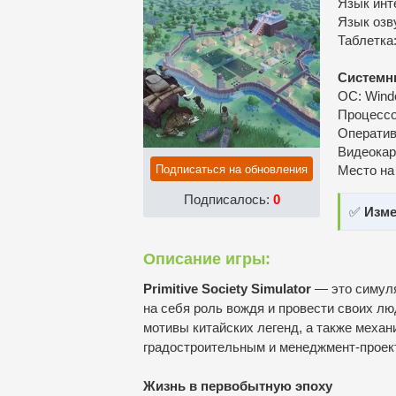
Язык инт
Язык озву
Таблетка
Системн
ОС: Window
Процессор
Оператив
Видеокар
Подписаться на обновления
Место на
Подписалось:
0
✅
Изме
Описание игры:
Primitive Society Simulator
— это симуля
на себя роль вождя и провести своих лю
мотивы китайских легенд, а также меха
градостроительным и менеджмент-проек
Жизнь в первобытную эпоху