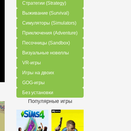
Стратегии (Strategy)
Выживание (Survival)
Симуляторы (Simulators)
Приключения (Adventure)
Песочницы (Sandbox)
Визуальные новеллы
VR-игры
Игры на двоих
GOG-игры
Без установки
Популярные игры