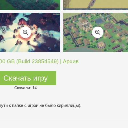
00 GB (Build 23854549) | Архив
Скачать игру
Скачали: 14
пути к папке с игрой не было кириллицы).