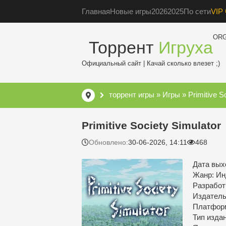
Главная
Новые игры
2026
2025
По сети
VIP 
OR
Торрент
Игруха
Официальный сайт | Качай сколько влезет ;)
торрент игры
»
Игры
» Primitive S
Primitive Society Simulator
Обновлено:
30-06-2026, 14:11
468
Дата вых
Жанр: Ин
Разработ
Издател
Платфор
Тип изда