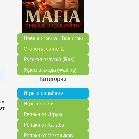
Новые игры 🔥 | Все игры
Скоро на сайте ⏳
Русская озвучка (Rus)
Ждем выхода (Waiting)
Категории
Игры с онлайном
ть
Игры по сети
жат
Репаки от Игрухи
Репаки от Хатаба
Репаки от Механиков