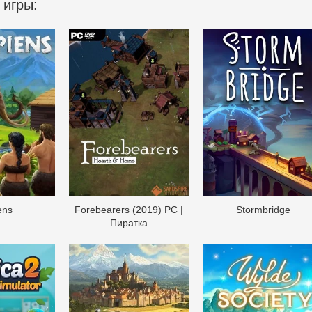
 игры:
ens
Forebearers (2019) PC |
Stormbridge
Пиратка