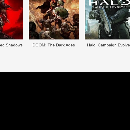
eed Shadows
DOОM: The Dark Ages
Halo: Campaign Evolv