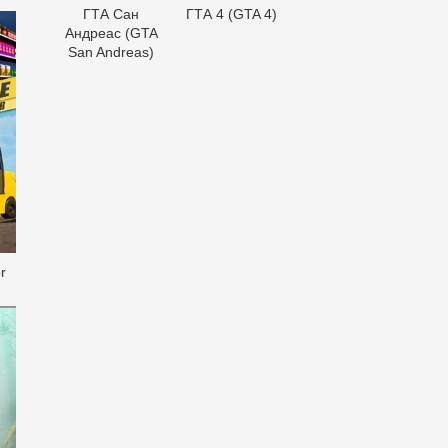
ГТА Сан
ГТА 4 (GTA 4)
Андреас (GTA
San Andreas)
r