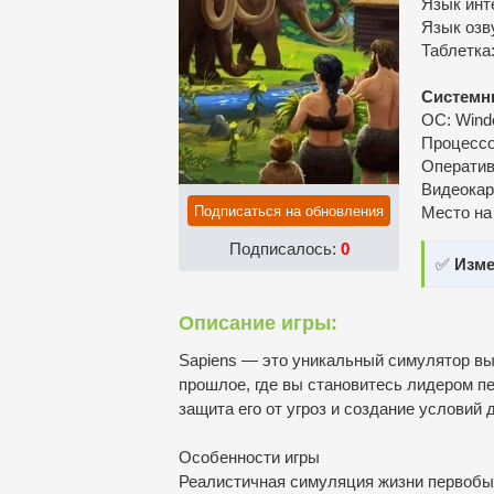
Язык инт
Язык озву
Таблетка
Системн
ОС: Windo
Процессо
Оператив
Видеокар
Подписаться на обновления
Место на
Подписалось:
0
✅
Изме
Описание игры:
Sapiens — это уникальный симулятор выж
прошлое, где вы становитесь лидером п
защита его от угроз и создание условий 
Особенности игры
Реалистичная симуляция жизни первобы