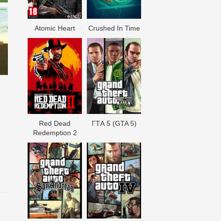
Atomic Heart
Crushed In Time
Red Dead
ГТА 5 (GTA 5)
Redеmption 2