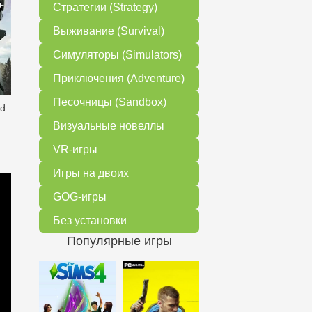
Стратегии (Strategy)
Выживание (Survival)
Симуляторы (Simulators)
Приключения (Adventure)
Песочницы (Sandbox)
ed
Визуальные новеллы
VR-игры
Игры на двоих
GOG-игры
Без установки
Популярные игры