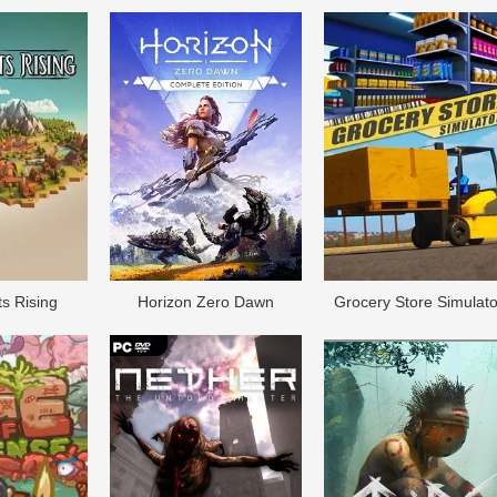
s Rising
Horizоn Zero Dawn
Grocery Store Simulato