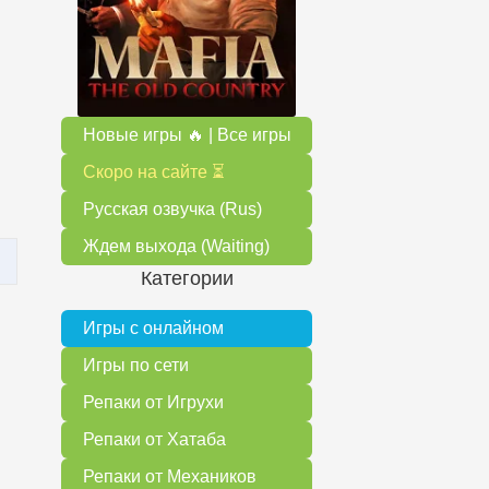
Новые игры 🔥 | Все игры
Скоро на сайте ⏳
Русская озвучка (Rus)
Ждем выхода (Waiting)
Категории
Игры с онлайном
Игры по сети
Репаки от Игрухи
Репаки от Хатаба
Репаки от Механиков