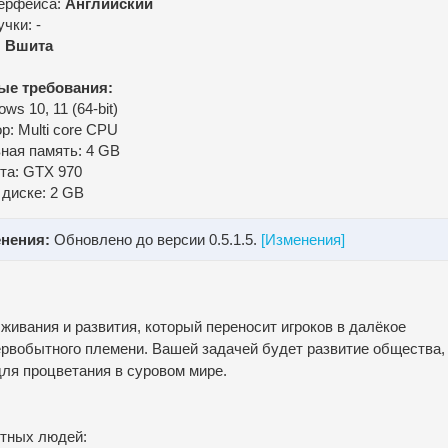
ерфейса:
Английский
чки: -
:
Вшита
ые требования:
ws 10, 11 (64-bit)
р: Multi core CPU
ная память: 4 GB
та: GTX 970
 диске: 2 GB
нения:
Обновлено до версии 0.5.1.5.
[Изменения]
ивания и развития, который переносит игроков в далёкое
ервобытного племени. Вашей задачей будет развитие общества,
для процветания в суровом мире.
тных людей: