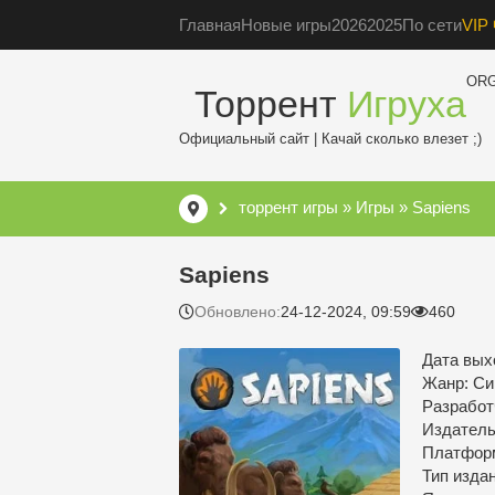
Главная
Новые игры
2026
2025
По сети
VIP 
OR
Торрент
Игруха
Официальный сайт | Качай сколько влезет ;)
торрент игры
»
Игры
» Sapiens
Sapiens
Обновлено:
24-12-2024, 09:59
460
Дата вых
Жанр: Си
Разработч
Издатель:
Платфор
Тип изда