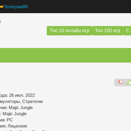
👑
Телеграм
ВК
G
Топ 10 онлайн игр
Топ 100 игр
С 
0
ода: 26 июл. 2022
муляторы, Стратегии
ик: Majic Jungle
 Majic Jungle
ма: PC
ния: Лицензия