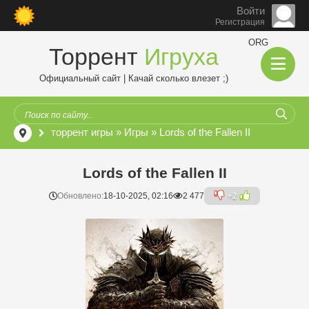
Войти
Регистрация
ORG
Торрент
Игруха
Официальный сайт | Качай сколько влезет ;)
торрент игры
»
Игры
» Lords of the Fallen II
Lords of the Fallen II
Обновлено:
18-10-2025, 02:16
2 477
+2