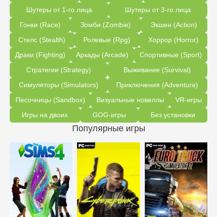
Шутеры от 1-го лица
Шутеры от 3-го лица
Гонки (Race)
Зомби (Zombie)
Экшен (Action)
Стелс (Stealth)
Ролевые (Rpg)
Хоррор (Horror)
Драки (Fighting)
Аркады (Arcade)
Спортивные (Sport)
Стратегии (Strategy)
Выживание (Survival)
Симуляторы (Simulators)
Приключения (Adventure)
Песочницы (Sandbox)
Визуальные новеллы
VR-игры
Игры на двоих
GOG-игры
Без установки
Популярные игры