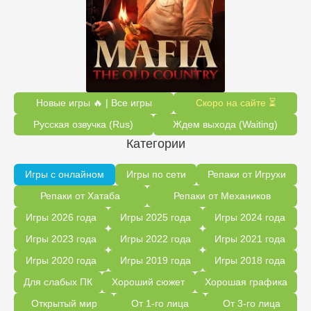
Новые игры 🔥 | Все игры
Скоро на сайте ⏳
Русская озвучка (Rus)
Ждем выхода (Waiting)
Категории
Игры с онлайном
Игры по сети
Репаки от Игрухи
Репаки от Хатаба
Репаки от Механиков
Игры 2026 года
Игры 2025 года
Игры 2024 года
Игры 2023 года
Игры 2022 года
Игры 2021 года
Игры 2020 года
Игры 2019 года
Игры 2018 года
Для слабых ПК
Хороший сюжет
Хорошая графика
Открытый мир
От 1-го лица
От 3-го лица