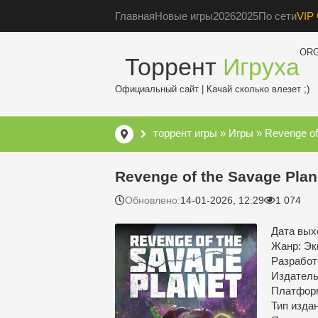
Главная
Новые игры
2026
2025
По сети
VIP 
OR
Торрент
Игруха
Официальный сайт | Качай сколько влезет ;)
торрент игры
»
Игры
» Revenge of
Revenge of the Savage Plan
Обновлено:
14-01-2026, 12:29
1 074
Дата выхо
Жанр: Эк
Разработч
Издатель:
Платфор
Тип изда