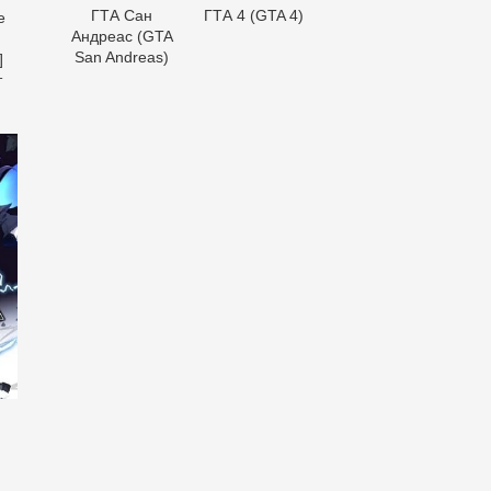
ГТА Сан
ГТА 4 (GTA 4)
e
Андреас (GTA
San Andreas)
]
т