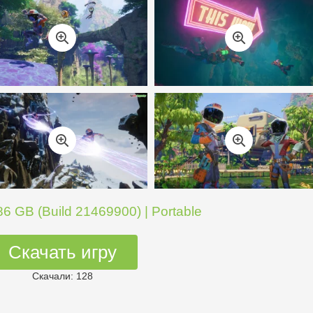
6 GB (Build 21469900) | Portable
Скачать игру
Скачали: 128