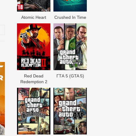
Atomic Heart
Crushed In Time
Red Dead
ГТА 5 (GTA 5)
Redеmption 2