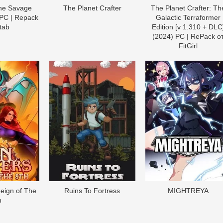
the Savage
The Planet Crafter
The Planet Crafter: Th
 PC | Repack
Galactic Terraformer
tab
Edition [v 1.310 + DLC
(2024) PC | RePack о
FitGirl
Reign of The
Ruins To Fortress
MIGHTREYA
h