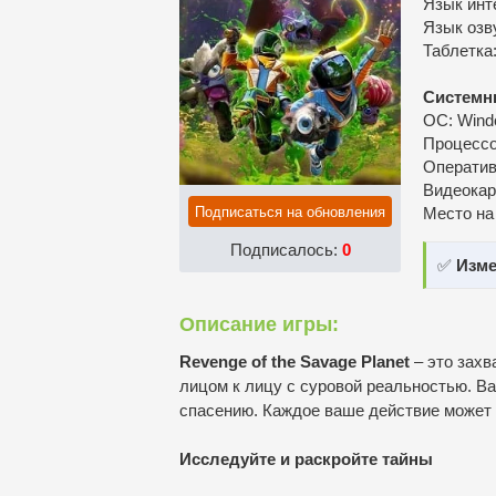
Язык инт
Язык озв
Таблeтка
Системн
ОС: Windo
Процессор
Оператив
Видеокар
Подписаться на обновления
Место на
Подписалось:
0
✅
Изме
Описание игры:
Revenge of the Savage Planet
– это захв
лицом к лицу с суровой реальностью. Ва
спасению. Каждое ваше действие может 
Исследуйте и раскройте тайны