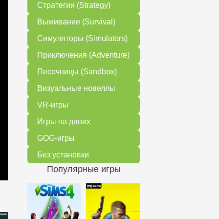
Стратегии (Strategy)
Выживание (Survival)
Симуляторы (Simulators)
Приключения (Adventure)
Песочницы (Sandbox)
Визуальные новеллы
VR-игры
Игры на двоих
GOG-игры
Без установки
Популярные игры