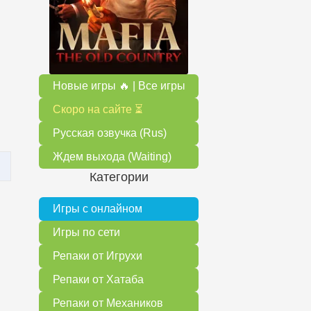
Новые игры 🔥 | Все игры
Скоро на сайте ⏳
Русская озвучка (Rus)
Ждем выхода (Waiting)
Категории
Игры с онлайном
Игры по сети
Репаки от Игрухи
Репаки от Хатаба
Репаки от Механиков