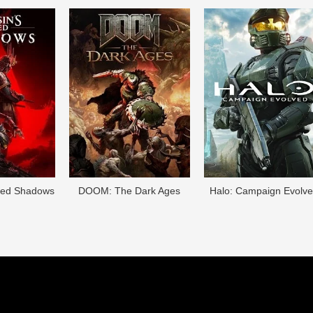
eed Shadows
DOОM: The Dark Ages
Halo: Campaign Evolv