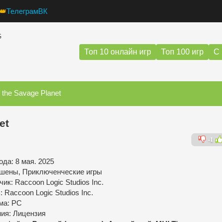
👑
Телеграм
ВК
G
Топ 10 онлайн игр
Топ 100 игр
С 
 the Savage Planet
et
-1
да: 8 мая. 2025
шены, Приключенческие игры
ик: Raccoon Logic Studios Inc.
 Raccoon Logic Studios Inc.
ма: PC
ния: Лицензия