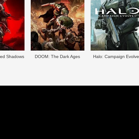
eed Shadows
DOОM: The Dark Ages
Halo: Campaign Evolv