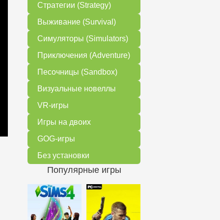
Стратегии (Strategy)
Выживание (Survival)
Симуляторы (Simulators)
Приключения (Adventure)
Песочницы (Sandbox)
Визуальные новеллы
VR-игры
Игры на двоих
GOG-игры
Без установки
Популярные игры