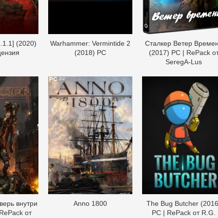
.1.1] (2020)
Warhammer: Vermintide 2
Сталкер Ветер Време
цензия
(2018) PC
(2017) PC | RePack о
SeregA-Lus
верь внутри
Anno 1800
The Bug Butcher (2016
 RePack от
PC | RePack от R.G.