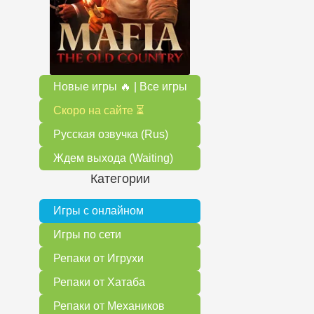
Новые игры 🔥 | Все игры
Скоро на сайте ⏳
Русская озвучка (Rus)
Ждем выхода (Waiting)
Категории
Игры с онлайном
Игры по сети
Репаки от Игрухи
Репаки от Хатаба
Репаки от Механиков