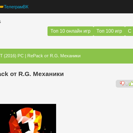
👑
Телеграм
ВК
G
Топ 10 онлайн игр
Топ 100 игр
С 
(2016) PC | RePack от R.G. Механики
ck от R.G. Механики
0