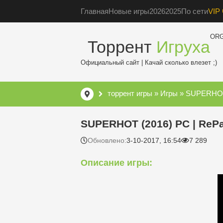
Главная
Новые игры
2026
2025
По сети
VIP 
OR
Торрент
Игруха
Официальный сайт | Качай сколько влезет ;)
торрент игры
»
Игры
» SUPERHOT 
SUPERHOT (2016) PC | RePa
Обновлено:
3-10-2017, 16:54
7 289
Описание игры: