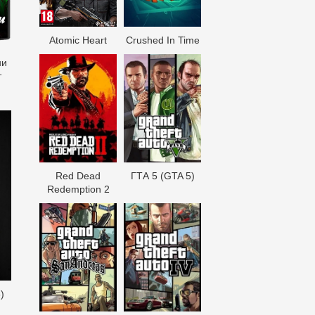
Atomic Heart
Crushed In Time
ни
т
Red Dead
ГТА 5 (GTA 5)
Redеmption 2
)