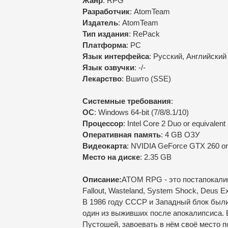
Жанр
: RPG
Разработчик
: AtomTeam
Издатель
: AtomTeam
Тип издания
: RePack
Платформа
: PC
Язык интерфейса
: Русский, Английский
Язык озвучки
: -/-
Лекарство
: Вшито (SSE)
Cистемные требования
:
ОС
: Windows 64-bit (7/8/8.1/10)
Процессор
: Intel Core 2 Duo or equivalent
Оперативная память
: 4 GB ОЗУ
Видеокарта
: NVIDIA GeForce GTX 260 or 
Место на диске
: 2.35 GB
Описание:
ATOM RPG - это постапокали
Fallout, Wasteland, System Shock, Deus Ex
В 1986 году СССР и Западный блок были
один из выживших после апокалипсиса. 
Пустошей, завоевать в нём своё место п