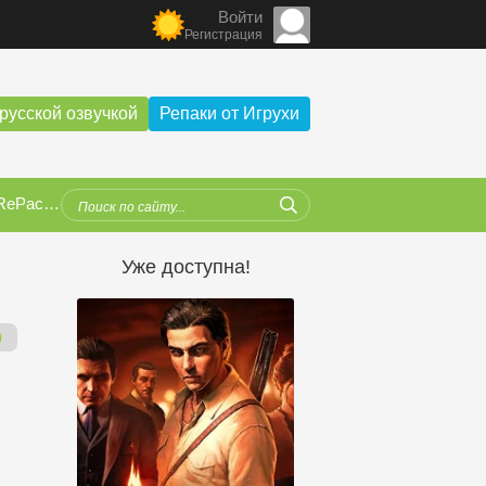
Войти
Регистрация
русской озвучкой
Репаки от Игрухи
от qoob
Уже доступна!