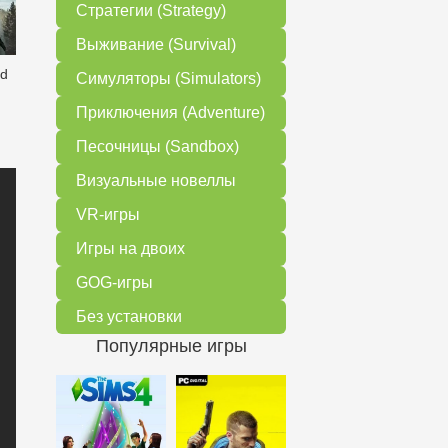
Стратегии (Strategy)
Выживание (Survival)
ed
Симуляторы (Simulators)
Приключения (Adventure)
Песочницы (Sandbox)
Визуальные новеллы
VR-игры
Игры на двоих
GOG-игры
Без установки
Популярные игры