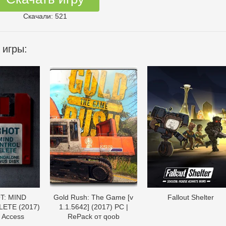
Скачали: 521
 игры:
T: MIND
Gold Rush: The Game [v
Fallout Shelter
ETE (2017)
1.1.5642] (2017) PC |
y Access
RePack от qoob