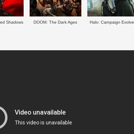
eed Shadows
DOОM: The Dark Ages
Halo: Campaign Evolv