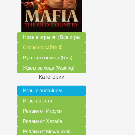
Новые игры 🔥 | Все игры
Скоро на сайте ⏳
Русская озвучка (Rus)
Ждем выхода (Waiting)
Категории
Игры с онлайном
Игры по сети
Репаки от Игрухи
Репаки от Хатаба
Репаки от Механиков