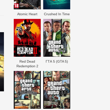
Atomic Heart
Crushed In Time
Red Dead
ГТА 5 (GTA 5)
Redеmption 2