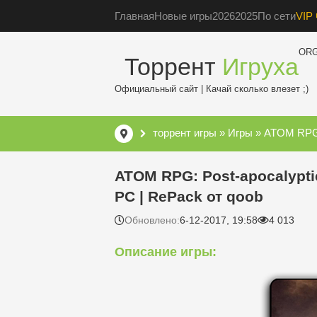
Главная
Новые игры
2026
2025
По сети
VIP 
OR
Торрент
Игруха
Официальный сайт | Качай сколько влезет ;)
торрент игры
»
Игры
» ATOM RPG: Po
ATOM RPG: Post-apocalyptic 
PC | RePack от qoob
Обновлено:
6-12-2017, 19:58
4 013
Описание игры: