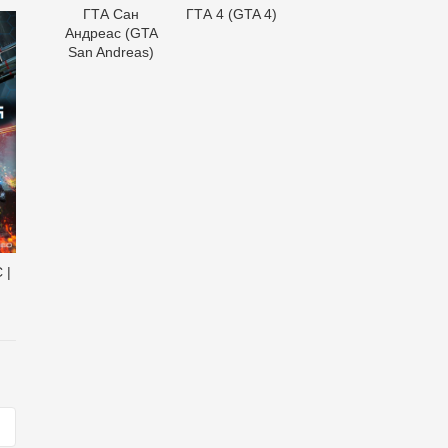
ГТА Сан
ГТА 4 (GTA 4)
Андреас (GTA
San Andreas)
 |