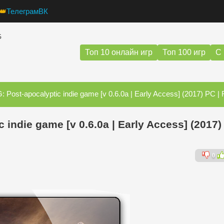
👑
Телеграм
ВК
G
Топ 10 онлайн игр
Топ 100 игр
С 
st-apocalyptic indie game [v 0.6.0а | Early Access] (2017) PC | RePack 
indie game [v 0.6.0а | Early Access] (2017)
0