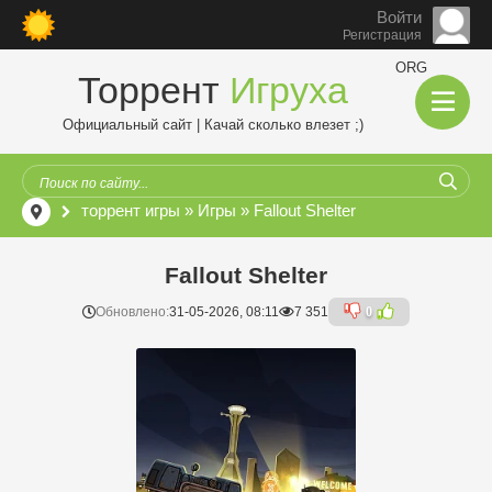
Войти
Регистрация
ORG
Торрент
Игруха
Официальный сайт | Качай сколько влезет ;)
торрент игры
»
Игры
» Fallout Shelter
Fallout Shelter
Обновлено:
31-05-2026, 08:11
7 351
0