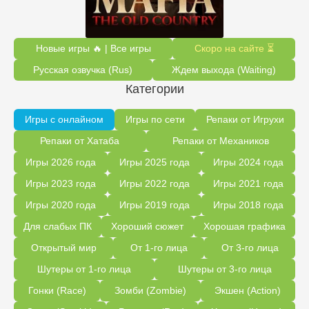
Новые игры 🔥 | Все игры
Скоро на сайте ⏳
Русская озвучка (Rus)
Ждем выхода (Waiting)
Категории
Игры с онлайном
Игры по сети
Репаки от Игрухи
Репаки от Хатаба
Репаки от Механиков
Игры 2026 года
Игры 2025 года
Игры 2024 года
Игры 2023 года
Игры 2022 года
Игры 2021 года
Игры 2020 года
Игры 2019 года
Игры 2018 года
Для слабых ПК
Хороший сюжет
Хорошая графика
Открытый мир
От 1-го лица
От 3-го лица
Шутеры от 1-го лица
Шутеры от 3-го лица
Гонки (Race)
Зомби (Zombie)
Экшен (Action)