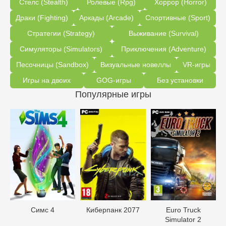
Стелс (Stealth)
Ролевые (Rpg)
Хоррор (Horror)
Драки (Fighting)
Аркады (Arcade)
Спортивные (Sport)
Стратегии (Strategy)
Выживание (Survival)
Симуляторы (Simulators)
Приключения (Adventure)
Песочницы (Sandbox)
Визуальные новеллы
VR-игры
Игры на двоих
GOG-игры
Без установки
Популярные игры
Симс 4
Киберпанк 2077
Euro Truck
Simulator 2