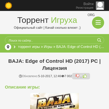
Войти
Регистрация
ORG
Торрент
Игруха
Официальный сайт | Качай сколько влезет ;)
торрент игры
»
Игры
» BAJA: Edge of Control HD (2017) PC | Лицензия
BAJA: Edge of Control HD (2017) PC |
Лицензия
Обновлено:
5-10-2017, 12:46
7 002
0
Описание игры: