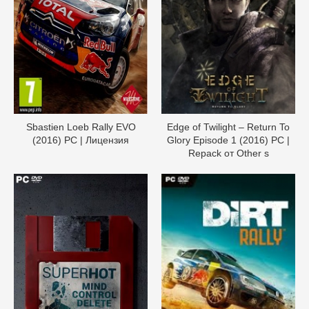
Sbastien Loeb Rally EVO
Edge of Twilight – Return To
(2016) PC | Лицензия
Glory Episode 1 (2016) PC |
Repack от Other s