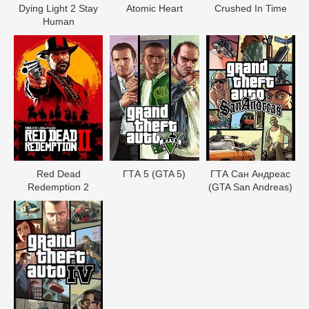
Dying Light 2 Stay
Atomic Heart
Crushed In Time
Human
Red Dead
ГТА 5 (GTA 5)
ГТА Сан Андреас
Redеmption 2
(GTA San Andreas)