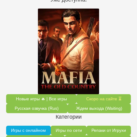
Новые игры 🔥 | Все игры
Скоро на сайте ⏳
Русская озвучка (Rus)
Ждем выхода (Waiting)
Категории
Игры с онлайном
Игры по сети
Репаки от Игрухи