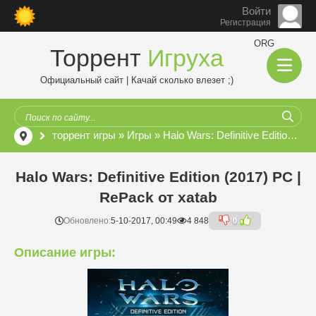
Войти
Регистрация
ORG
Торрент
Игруха
Официальный сайт | Качай сколько влезет ;)
торрент игры
»
Игры
» Halo Wars: Definitive Edition (2017) PC | RePack от xatab
Halo Wars: Definitive Edition (2017) PC |
RePack от xatab
Обновлено:
5-10-2017, 00:49
4 848
0
Описание игры: