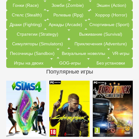
Гонки (Race)
Зомби (Zombie)
Экшен (Action)
Стелс (Stealth)
Ролевые (Rpg)
Хоррор (Horror)
Драки (Fighting)
Аркады (Arcade)
Спортивные (Sport)
Стратегии (Strategy)
Выживание (Survival)
Симуляторы (Simulators)
Приключения (Adventure)
Песочницы (Sandbox)
Визуальные новеллы
VR-игры
Игры на двоих
GOG-игры
Без установки
Популярные игры