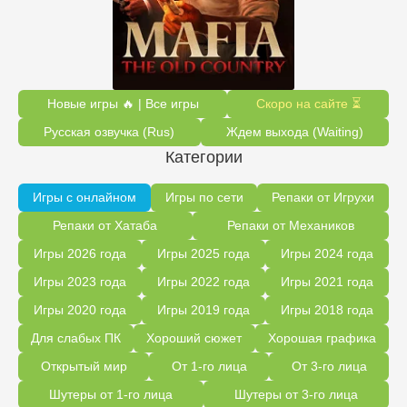
Новые игры 🔥 | Все игры
Скоро на сайте ⏳
Русская озвучка (Rus)
Ждем выхода (Waiting)
Категории
Игры с онлайном
Игры по сети
Репаки от Игрухи
Репаки от Хатаба
Репаки от Механиков
Игры 2026 года
Игры 2025 года
Игры 2024 года
Игры 2023 года
Игры 2022 года
Игры 2021 года
Игры 2020 года
Игры 2019 года
Игры 2018 года
Для слабых ПК
Хороший сюжет
Хорошая графика
Открытый мир
От 1-го лица
От 3-го лица
Шутеры от 1-го лица
Шутеры от 3-го лица