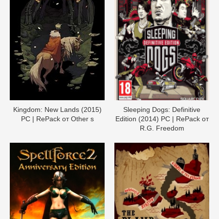
Kingdom: New Lands (2015)
Sleeping Dogs: Definitive
PC | RePack от Other s
Edition (2014) PC | RePack от
R.G. Freedom