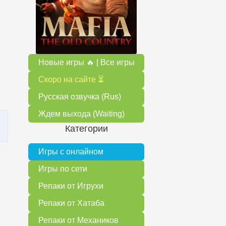
Новые игры 🔥 | Все игры
Скоро на сайте ⏳
Русская озвучка (Rus)
Ждем выхода (Waiting)
Категории
Игры с онлайном
Игры по сети
Репаки от Игрухи
Репаки от Хатаба
Репаки от Механиков