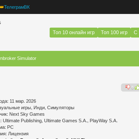
👑
Телеграм
ВК
G
Топ 10 онлайн игр
Топ 100 игр
С 
broker Simulator
0
да: 11 мар. 2026
зуальные игры, Инди, Симуляторы
чик: Next Sky Games
 Ultimate Publishing, Ultimate Games S.A., PlayWay S.A.
ма: PC
ния: Лицензия