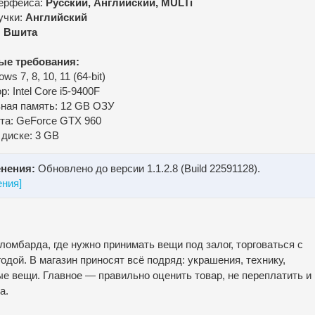
ерфейса:
Русский, Английский, MULTi
учки:
Английский
:
Вшита
ые требования:
s 7, 8, 10, 11 (64-bit)
: Intel Core i5-9400F
ная память: 12 GB ОЗУ
та: GeForce GTX 960
 диске: 3 GB
нения:
Обновлено до версии 1.1.2.8 (Build 22591128).
ения]
омбарда, где нужно принимать вещи под залог, торговаться с
одой. В магазин приносят всё подряд: украшения, технику,
е вещи. Главное — правильно оценить товар, не переплатить и
а.