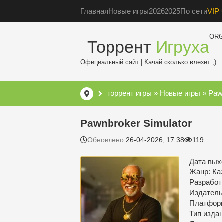
Главная
Новые игры
2026
2025
По сети
VIP 
OR
Торрент
Игруха
Официальный сайт | Качай сколько влезет ;)
торрент игры
»
Новые игры
» Pawn
Pawnbroker Simulator
Обновлено:
26-04-2026, 17:38
119
Дата выхо
Жанр: Ка
Разработ
Издатель:
Платфор
Тип изда