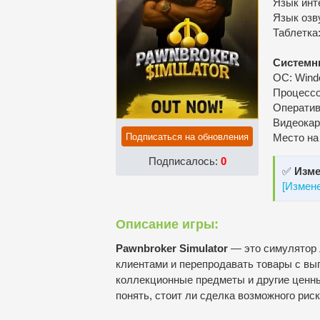
Язык инт
Язык озв
Таблетка
Системн
ОС: Window
Процессор
Оператив
Видеокар
Подписаться на обновления
Место на
Подписалось:
0
✅
Изме
[Измен
Описание игры:
Pawnbroker Simulator
— это симулятор л
клиентами и перепродавать товары с выг
коллекционные предметы и другие ценны
понять, стоит ли сделка возможного риск