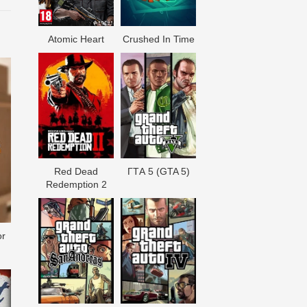
Atomic Heart
Crushed In Time
Red Dead
ГТА 5 (GTA 5)
Redеmption 2
or