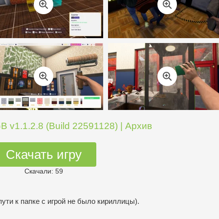
B v1.1.2.8 (Build 22591128) | Архив
Скачать игру
Скачали: 59
пути к папке с игрой не было кириллицы).