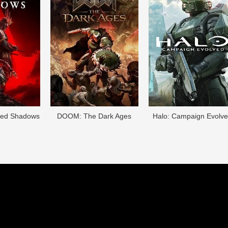
eed Shadows
DOОM: The Dark Ages
Halo: Campaign Evolv