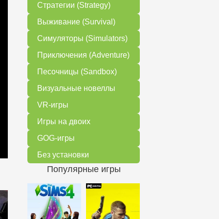
Стратегии (Strategy)
Выживание (Survival)
Симуляторы (Simulators)
Приключения (Adventure)
Песочницы (Sandbox)
Визуальные новеллы
VR-игры
Игры на двоих
GOG-игры
Без установки
Популярные игры