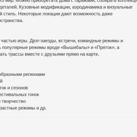
его мир. Можно приобретать дома с гаражами, собирать коллекц
 деталей. Кузовные модификации, аэродинамика и визуальные
й стиль. Некоторые локации дают возможность даже
остранства.
частью игры. Дрэг-заезды, встречи, командные режимы и
сь популярные режимы вроде «Вышибалы» и «Пряток», а
ать трассы вместе с друзьями прямо на карте.
образными регионами
ей
ток и сезонов
естивальных гонок
 творчество
трастные режимы и др.