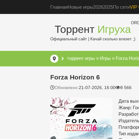
Главная
Новые игры
2026
2025
По сети
VIP 
OR
Торрент
Игруха
Официальный сайт | Качай сколько влезет ;)
торрент игры
»
Игры
» Forza Hori
Forza Horizon 6
Обновлено:
21-07-2026, 16:00
8 566
Дата выхо
Жанр: Го
Разработ
Издатель
Платфор
Тип изда