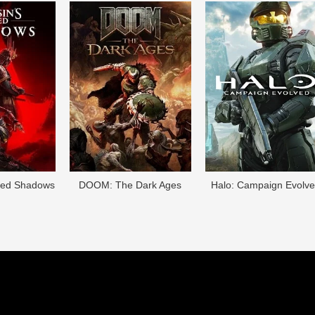
eed Shadows
DOОM: The Dark Ages
Halo: Campaign Evolv