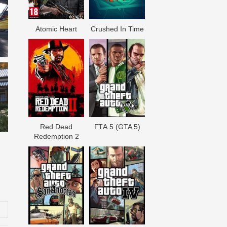
Atomic Heart
Crushed In Time
Red Dead
ГТА 5 (GTA 5)
Redеmption 2