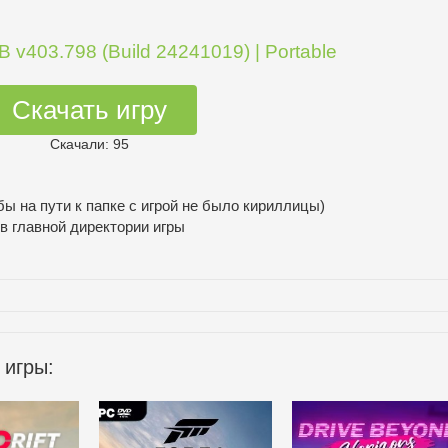
 v403.798 (Build 24241019) | Portable
Скачать игру
Скачали: 95
бы на пути к папке с игрой не было кириллицы)
 в главной директории игры
 игры: