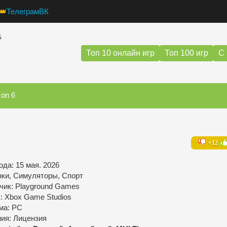
👑
Телеграм
ВК
G
Топ 10 онлайн игр
Топ 100 игр
С 
zon 6
+12
да: 15 мая. 2026
нки, Симуляторы, Спорт
чик: Playground Games
: Xbox Game Studios
ма: PC
ния: Лицензия