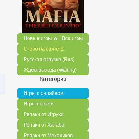
Новые игры 🔥 | Все игры
Скоро на сайте ⏳
Русская озвучка (Rus)
Ждем выхода (Waiting)
Категории
Игры с онлайном
Игры по сети
Репаки от Игрухи
Репаки от Хатаба
Репаки от Механиков