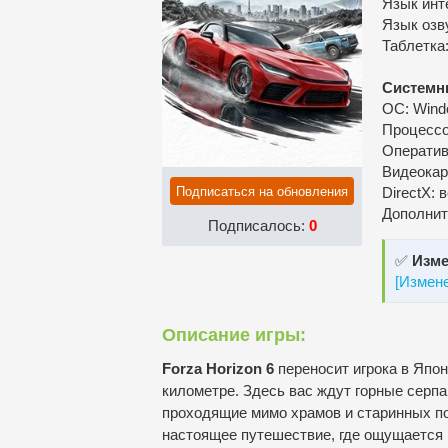
Язык инт
Язык озв
Таблетка
Системн
ОС: Windo
Процессор
Оператив
Видеокар
Подписаться на обновления
DirectX: 
Дополнит
Подписалось:
0
✅
Изме
[Измен
Описание игры:
Forza Horizon 6
переносит игрока в Япон
километре. Здесь вас ждут горные серпан
проходящие мимо храмов и старинных пос
настоящее путешествие, где ощущается 