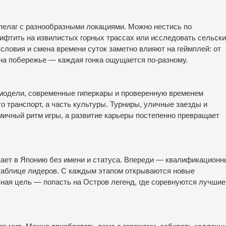
пелаг с разнообразными локациями. Можно нестись по
ифтить на извилистых горных трассах или исследовать сельск
словия и смена времени суток заметно влияют на геймплей: от
на побережье — каждая гонка ощущается по-разному.
 модели, современные гиперкары и проверенную временем
о транспорт, а часть культуры. Турниры, уличные заезды и
ичный ритм игры, а развитие карьеры постепенно превращает
зжает в Японию без имени и статуса. Впереди — квалификационн
о таблице лидеров. С каждым этапом открываются новые
вная цель — попасть на Остров легенд, где соревнуются лучшие