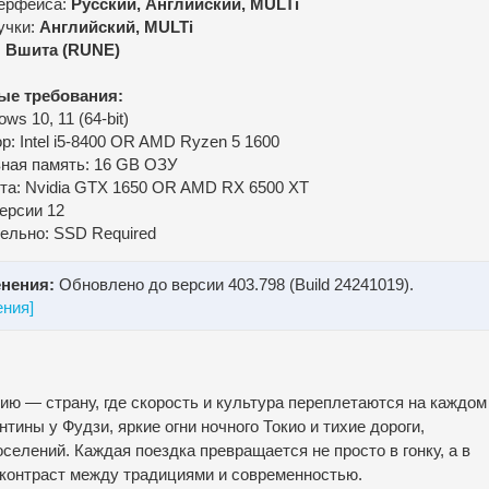
ерфейса:
Русский, Английский, MULTi
учки:
Английский, MULTi
:
Вшита (RUNE)
ые требования:
ws 10, 11 (64-bit)
: Intel i5-8400 OR AMD Ryzen 5 1600
ная память: 16 GB ОЗУ
та: Nvidia GTX 1650 OR AMD RX 6500 XT
версии 12
ельно: SSD Required
нения:
Обновлено до версии 403.798 (Build 24241019).
ения]
ию — страну, где скорость и культура переплетаются на каждом
тины у Фудзи, яркие огни ночного Токио и тихие дороги,
елений. Каждая поездка превращается не просто в гонку, а в
контраст между традициями и современностью.