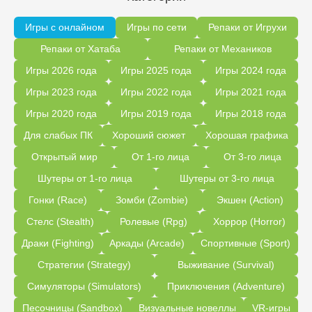
Игры с онлайном
Игры по сети
Репаки от Игрухи
Репаки от Хатаба
Репаки от Механиков
Игры 2026 года
Игры 2025 года
Игры 2024 года
Игры 2023 года
Игры 2022 года
Игры 2021 года
Игры 2020 года
Игры 2019 года
Игры 2018 года
Для слабых ПК
Хороший сюжет
Хорошая графика
Открытый мир
От 1-го лица
От 3-го лица
Шутеры от 1-го лица
Шутеры от 3-го лица
Гонки (Race)
Зомби (Zombie)
Экшен (Action)
Стелс (Stealth)
Ролевые (Rpg)
Хоррор (Horror)
Драки (Fighting)
Аркады (Arcade)
Спортивные (Sport)
Стратегии (Strategy)
Выживание (Survival)
Симуляторы (Simulators)
Приключения (Adventure)
Песочницы (Sandbox)
Визуальные новеллы
VR-игры