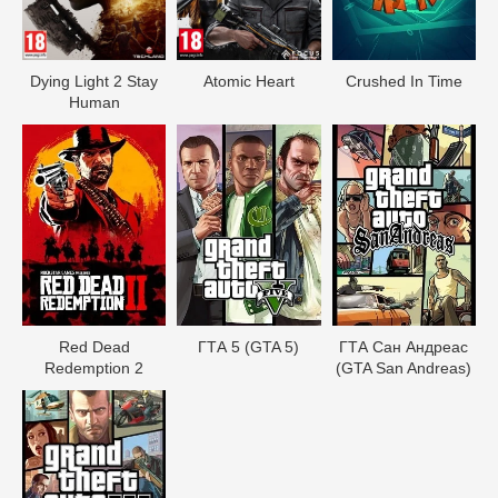
Dying Light 2 Stay
Atomic Heart
Crushed In Time
Human
Red Dead
ГТА 5 (GTA 5)
ГТА Сан Андреас
Redеmption 2
(GTA San Andreas)