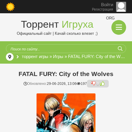
Войти
Регистрация
ORG
Торрент
Игруха
Официальный сайт | Качай сколько влезет ;)
торрент игры
»
Игры
» FATAL FURY: City of the Wolves
FATAL FURY: City of the Wolves
Обновлено:
29-06-2026, 13:06
197
0