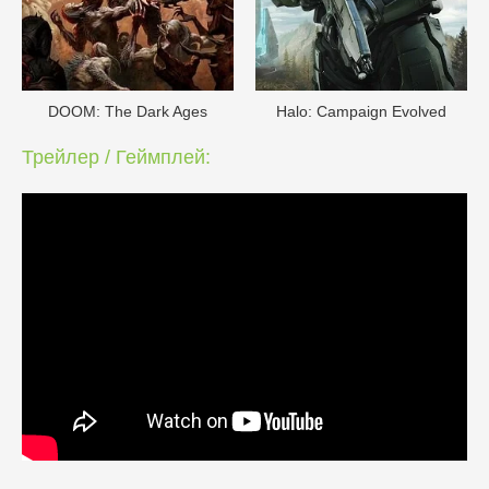
DOОM: The Dark Ages
Halo: Campaign Evolved
Трейлер / Геймплей: