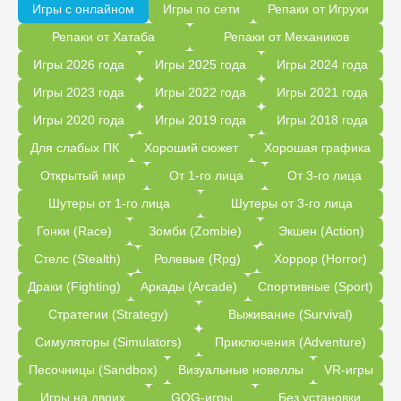
Игры с онлайном
Игры по сети
Репаки от Игрухи
Репаки от Хатаба
Репаки от Механиков
Игры 2026 года
Игры 2025 года
Игры 2024 года
Игры 2023 года
Игры 2022 года
Игры 2021 года
Игры 2020 года
Игры 2019 года
Игры 2018 года
Для слабых ПК
Хороший сюжет
Хорошая графика
Открытый мир
От 1-го лица
От 3-го лица
Шутеры от 1-го лица
Шутеры от 3-го лица
Гонки (Race)
Зомби (Zombie)
Экшен (Action)
Стелс (Stealth)
Ролевые (Rpg)
Хоррор (Horror)
Драки (Fighting)
Аркады (Arcade)
Спортивные (Sport)
Стратегии (Strategy)
Выживание (Survival)
Симуляторы (Simulators)
Приключения (Adventure)
Песочницы (Sandbox)
Визуальные новеллы
VR-игры
Игры на двоих
GOG-игры
Без установки