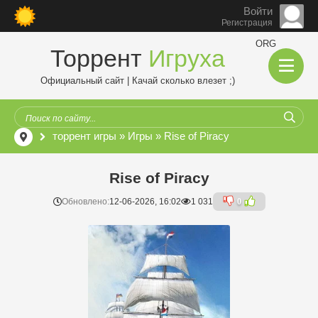
Войти
Регистрация
ORG
Торрент
Игруха
Официальный сайт | Качай сколько влезет ;)
торрент игры
»
Игры
» Rise of Piracy
Rise of Piracy
Обновлено:
12-06-2026, 16:02
1 031
0