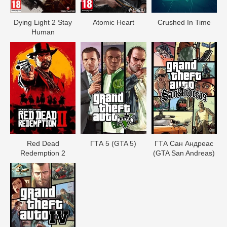
Dying Light 2 Stay
Atomic Heart
Crushed In Time
Human
Red Dead
ГТА 5 (GTA 5)
ГТА Сан Андреас
Redеmption 2
(GTA San Andreas)