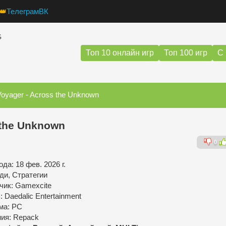
👑
Телеграм
ВК
G
Топ 10 онлайн игр
Топ 100 игр
С 
Voyager - Across the Unknown
s the Unknown
0
да: 18 фев. 2026 г.
ди, Стратегии
чик: Gamexcite
 Daedalic Entertainment
ма: PC
ния: Repack