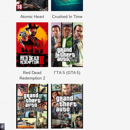
Atomic Heart
Crushed In Time
Red Dead
ГТА 5 (GTA 5)
Redеmption 2