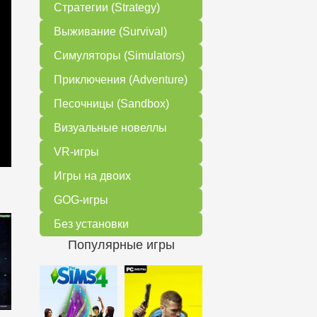
Стратегии (Strategy)
Выживание (Survival)
Симуляторы (Simulators)
Приключения (Adventure)
Песочницы (Sandbox)
Визуальные новеллы
VR-игры
Игры на двоих
GOG-игры
Без установки
Популярные игры