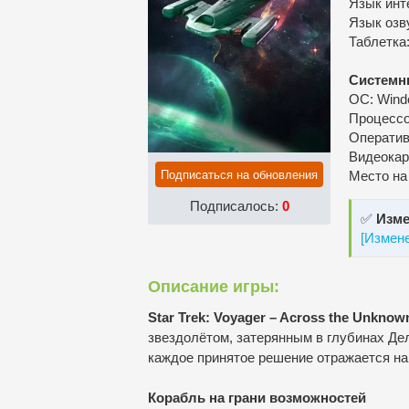
Язык инт
Язык озв
Таблетка
Системн
ОС: Windo
Процессор
Оператив
Видеокар
Подписаться на обновления
Место на
Подписалось:
0
✅
Изме
[Измен
Описание игры:
Star Trek: Voyager – Across the Unknow
звездолётом, затерянным в глубинах Дел
каждое принятое решение отражается на
Корабль на грани возможностей