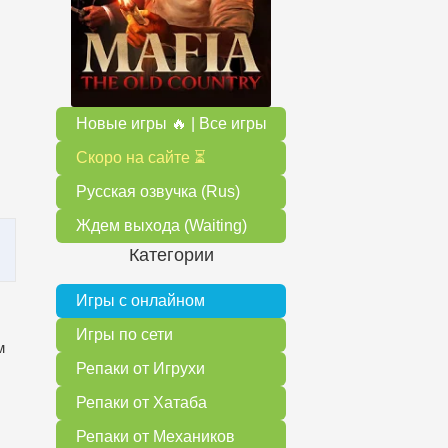
Новые игры 🔥 | Все игры
Скоро на сайте ⏳
Русская озвучка (Rus)
Ждем выхода (Waiting)
Категории
Игры с онлайном
Игры по сети
м
Репаки от Игрухи
Репаки от Хатаба
Репаки от Механиков