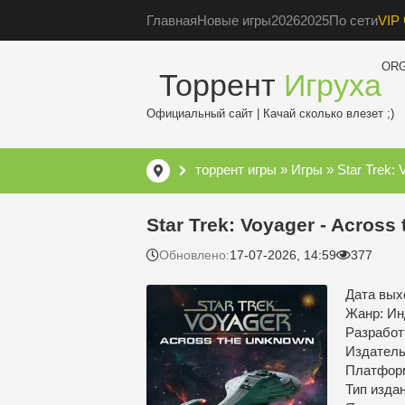
Главная
Новые игры
2026
2025
По сети
VIP 
OR
Торрент
Игруха
Официальный сайт | Качай сколько влезет ;)
торрент игры
»
Игры
» Star Trek: 
Star Trek: Voyager - Acros
Обновлено:
17-07-2026, 14:59
377
Дата выхо
Жанр: Ин
Разработ
Издатель:
Платфор
Тип изда