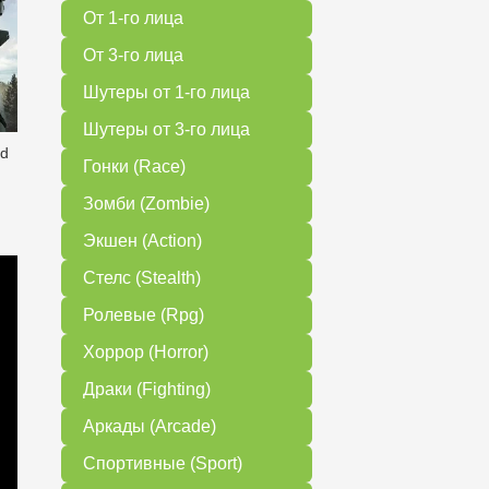
От 1-го лица
От 3-го лица
Шутеры от 1-го лица
Шутеры от 3-го лица
ed
Гонки (Race)
Зомби (Zombie)
Экшен (Action)
Стелс (Stealth)
Ролевые (Rpg)
Хоррор (Horror)
Драки (Fighting)
Аркады (Arcade)
Спортивные (Sport)