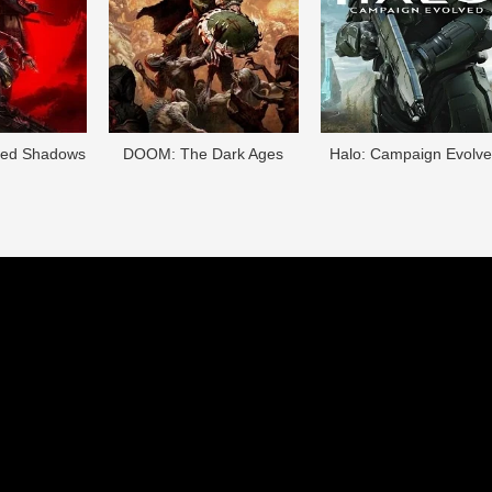
eed Shadows
DOОM: The Dark Ages
Halo: Campaign Evolv