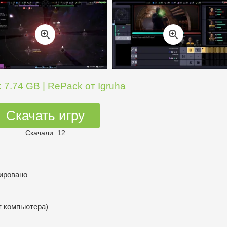
 7.74 GB | RePack от Igruha
Скачать игру
Скачали: 12
дировано
т компьютера)