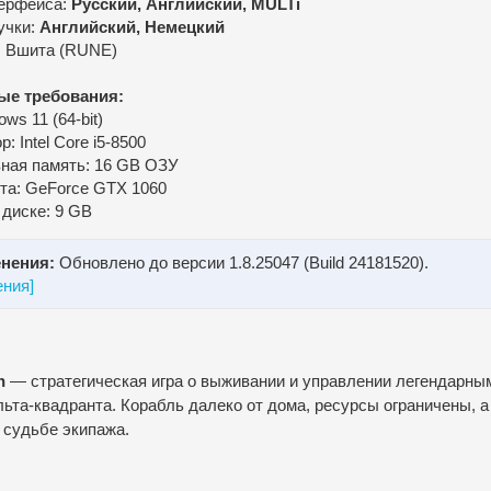
ерфейса:
Русский, Английский, MULTi
учки:
Английский, Немецкий
: Вшита (RUNE)
ые требования:
ws 11 (64-bit)
: Intel Core i5-8500
ная память: 16 GB ОЗУ
та: GeForce GTX 1060
 диске: 9 GB
нения:
Обновлено до версии 1.8.25047 (Build 24181520).
ения]
n
— стратегическая игра о выживании и управлении легендарны
ьта-квадранта. Корабль далеко от дома, ресурсы ограничены, а
 судьбе экипажа.