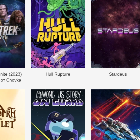
inite (2023)
Hull Rupture
Stardeus
 от Chovka