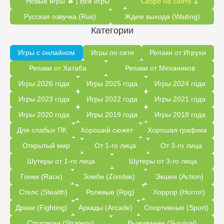
Новые игры 🔥 | Все игры
Скоро на сайте ⏳
Русская озвучка (Rus)
Ждем выхода (Waiting)
Категории
Игры с онлайном
Игры по сети
Репаки от Игрухи
Репаки от Хатаба
Репаки от Механиков
Игры 2026 года
Игры 2025 года
Игры 2024 года
Игры 2023 года
Игры 2022 года
Игры 2021 года
Игры 2020 года
Игры 2019 года
Игры 2018 года
Для слабых ПК
Хороший сюжет
Хорошая графика
Открытый мир
От 1-го лица
От 3-го лица
Шутеры от 1-го лица
Шутеры от 3-го лица
Гонки (Race)
Зомби (Zombie)
Экшен (Action)
Стелс (Stealth)
Ролевые (Rpg)
Хоррор (Horror)
Драки (Fighting)
Аркады (Arcade)
Спортивные (Sport)
Стратегии (Strategy)
Выживание (Survival)