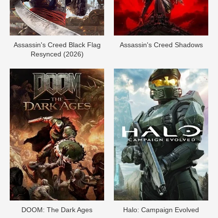
Assassin's Creed Black Flag
Assassin's Creed Shadows
Resynced (2026)
DOОM: The Dark Ages
Halo: Campaign Evolved