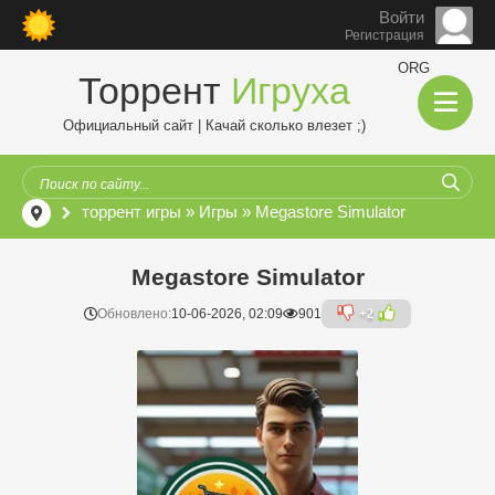
Войти
Регистрация
ORG
Торрент
Игруха
Официальный сайт | Качай сколько влезет ;)
торрент игры
»
Игры
» Megastore Simulator
Megastore Simulator
Обновлено:
10-06-2026, 02:09
901
+2