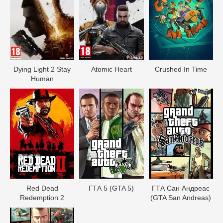
Dying Light 2 Stay
Atomic Heart
Crushed In Time
Human
Red Dead
ГТА 5 (GTA 5)
ГТА Сан Андреас
Redеmption 2
(GTA San Andreas)