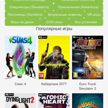
Симуляторы (Simulators)
Приключения (Adventure)
Песочницы (Sandbox)
Визуальные новеллы
VR-игры
Игры на двоих
GOG-игры
Без установки
Популярные игры
Симс 4
Киберпанк 2077
Euro Truck
Simulator 2