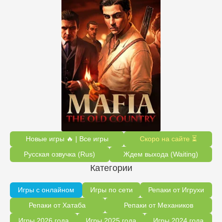
Новые игры 🔥 | Все игры
Скоро на сайте ⏳
Русская озвучка (Rus)
Ждем выхода (Waiting)
Категории
Игры с онлайном
Игры по сети
Репаки от Игрухи
Репаки от Хатаба
Репаки от Механиков
Игры 2026 года
Игры 2025 года
Игры 2024 года