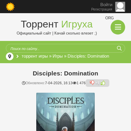
Войти
Регистрация
ORG
Торрент
Игруха
Официальный сайт | Качай сколько влезет ;)
торрент игры
»
Игры
» Disciples: Domination
Disciples: Domination
Обновлено:
7-04-2026, 16:13
1 476
+1