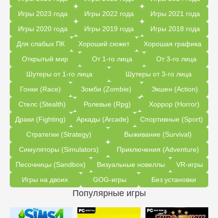
Игры 2023 года
Игры 2022 года
Игры 2021 года
Игры 2020 года
Игры 2019 года
Игры 2018 года
Для слабых ПК
Хороший сюжет
Хорошая графика
Открытый мир
От 1-го лица
От 3-го лица
Шутеры от 1-го лица
Шутеры от 3-го лица
Гонки (Race)
Зомби (Zombie)
Экшен (Action)
Стелс (Stealth)
Ролевые (Rpg)
Хоррор (Horror)
Драки (Fighting)
Аркады (Arcade)
Спортивные (Sport)
Стратегии (Strategy)
Выживание (Survival)
Симуляторы (Simulators)
Приключения (Adventure)
Песочницы (Sandbox)
Визуальные новеллы
VR-игры
Игры на двоих
GOG-игры
Без установки
Популярные игры