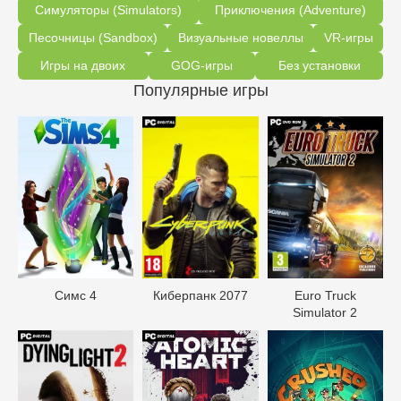
Симуляторы (Simulators)
Приключения (Adventure)
Песочницы (Sandbox)
Визуальные новеллы
VR-игры
Игры на двоих
GOG-игры
Без установки
Популярные игры
Симс 4
Киберпанк 2077
Euro Truck
Simulator 2