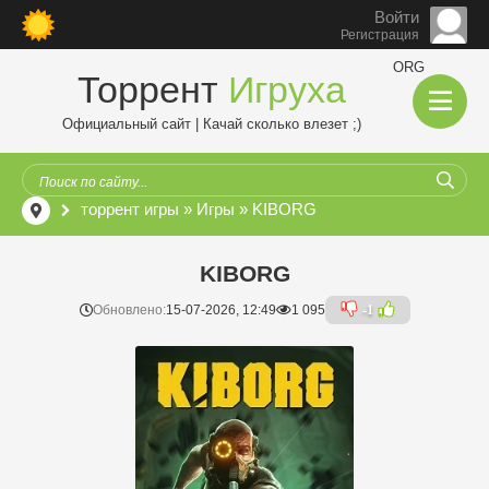
Войти
Регистрация
ORG
Торрент
Игруха
Официальный сайт | Качай сколько влезет ;)
торрент игры
»
Игры
» KIBORG
KIBORG
Обновлено:
15-07-2026, 12:49
1 095
-1