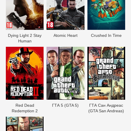
Dying Light 2 Stay
Atomic Heart
Crushed In Time
Human
Red Dead
ГТА 5 (GTA 5)
ГТА Сан Андреас
Redеmption 2
(GTA San Andreas)