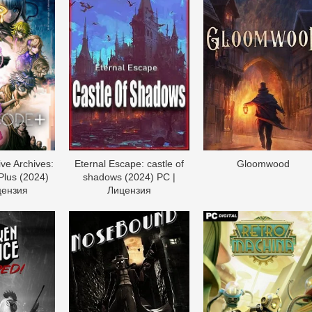
ve Archives:
Eternal Escape: castle of
Gloomwood
lus (2024)
shadows (2024) PC |
цензия
Лицензия