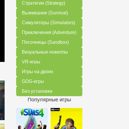
Стратегии (Strategy)
Выживание (Survival)
Симуляторы (Simulators)
Приключения (Adventure)
Песочницы (Sandbox)
Визуальные новеллы
VR-игры
Игры на двоих
GOG-игры
Без установки
Популярные игры