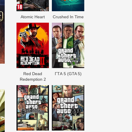
Atomic Heart
Crushed In Time
Red Dead
ГТА 5 (GTA 5)
Redеmption 2