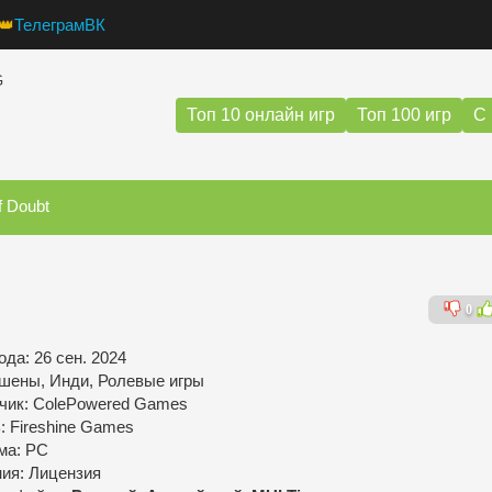
👑
Телеграм
ВК
G
Топ 10 онлайн игр
Топ 100 игр
С 
 Doubt
0
да: 26 сен. 2024
шены, Инди, Ролевые игры
чик: ColePowered Games
: Fireshine Games
ма: PC
ния: Лицензия