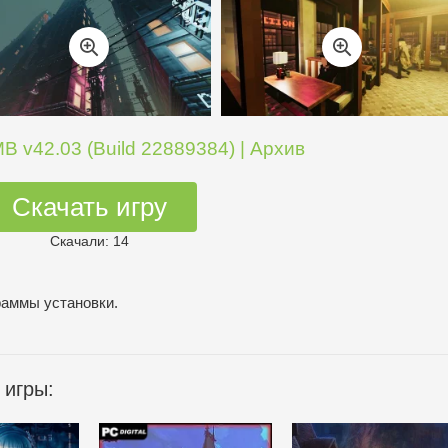
B v42.03 (Build 22889384) | Архив
Скачать игру
Скачали: 14
раммы установки.
 игры: