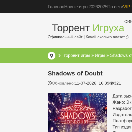
Главная
Новые игры
2026
2025
По сети
VIP 
OR
Торрент
Игруха
Официальный сайт | Качай сколько влезет ;)
торрент игры
»
Игры
» Shadows of
Shadows of Doubt
Обновлено:
11-07-2026, 16:39
321
Дата выхо
Жанр: Эк
Разработ
Издатель
Платфор
Тип изда