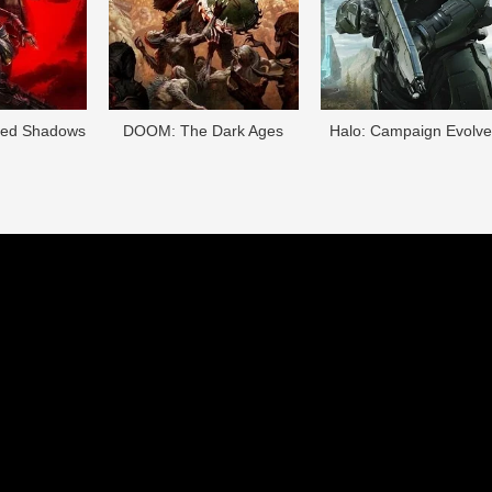
eed Shadows
DOОM: The Dark Ages
Halo: Campaign Evolv