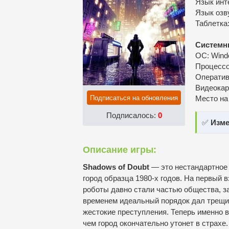
Язык инт
Язык озв
Таблeтка
Системн
ОС: Windo
Процессор
Оператив
Видеокар
Подписаться на обновления
Место на
Подписалось:
0
✅
Изме
Описание игры:
Shadows of Doubt
— это нестандартное 
город образца 1980-х годов. На первый 
роботы давно стали частью общества, з
временем идеальный порядок дал трещи
жестокие преступления. Теперь именно в
чем город окончательно утонет в страхе.