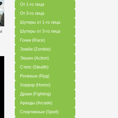
От 1-го лица
От 3-го лица
Шутеры от 1-го лица
Шутеры от 3-го лица
ed
Гонки (Race)
Зомби (Zombie)
Экшен (Action)
Стелс (Stealth)
Ролевые (Rpg)
Хоррор (Horror)
Драки (Fighting)
Аркады (Arcade)
Спортивные (Sport)