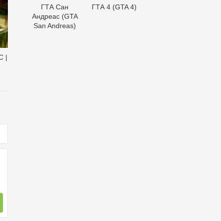
ГТА Сан
ГТА 4 (GTA 4)
Андреас (GTA
San Andreas)
C |