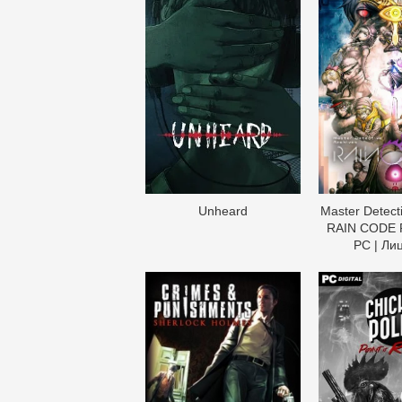
Unheard
Master Detecti
RAIN CODE P
PC | Ли