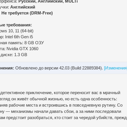
ерфейса:
Русский, Английский, MULTi
учки:
Английский
:
Не требуется (DRM-Free)
ые требования:
ws 10, 11 (64-bit)
: Intel 6th Gen i5
ная память: 8 GB ОЗУ
та: Nvidia GTX 1060
 диске: 1.3 GB
нения:
Обновлено до версии 42.03 (Build 22889384).
[Изменения
детективное приключение, которое переносит вас в мрачный
взгляд он живёт обычной жизнью, но есть одна особенность:
аняв рабочие места и встроившись в повседневную рутину. Со
ну — механизмы начали давать сбои, а за ними последовали
ам предстоит разобраться, кто стоит за чередой убийств, прежд