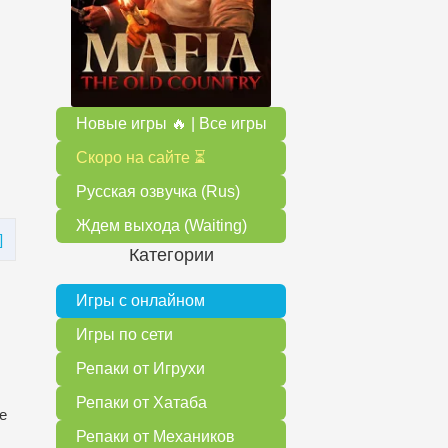
Новые игры 🔥 | Все игры
Скоро на сайте ⏳
Русская озвучка (Rus)
Ждем выхода (Waiting)
]
Категории
Игры с онлайном
Игры по сети
Репаки от Игрухи
Репаки от Хатаба
е
Репаки от Механиков