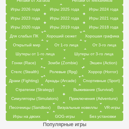
Репаки от Хатаба
Репаки от Механиков
Игры 2026 года
Игры 2025 года
Игры 2024 года
Игры 2023 года
Игры 2022 года
Игры 2021 года
Игры 2020 года
Игры 2019 года
Игры 2018 года
Для слабых ПК
Хороший сюжет
Хорошая графика
Открытый мир
От 1-го лица
От 3-го лица
Шутеры от 1-го лица
Шутеры от 3-го лица
Гонки (Race)
Зомби (Zombie)
Экшен (Action)
Стелс (Stealth)
Ролевые (Rpg)
Хоррор (Horror)
Драки (Fighting)
Аркады (Arcade)
Спортивные (Sport)
Стратегии (Strategy)
Выживание (Survival)
Симуляторы (Simulators)
Приключения (Adventure)
Песочницы (Sandbox)
Визуальные новеллы
VR-игры
Игры на двоих
GOG-игры
Без установки
Популярные игры