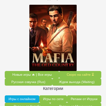
Новые игры 🔥 | Все игры
Скоро на сайте ⏳
Русская озвучка (Rus)
Ждем выхода (Waiting)
Категории
Игры с онлайном
Игры по сети
Репаки от Игрухи