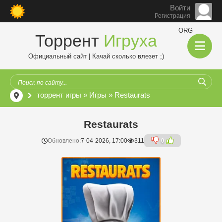
Войти
Регистрация
ORG
Торрент
Игруха
Официальный сайт | Качай сколько влезет ;)
торрент игры
»
Игры
» Restaurats
Restaurats
Обновлено:
7-04-2026, 17:00
311
0