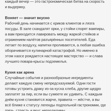
каждый вечер — это гастрономическая битва на скорость
и выдержку.
Воняет — значит вкусно
Рабочий день начинается с криков клиентов и лязга
посуды. В зале скандалят орки, у стойки спорят вампиры,
а вам приходится лавировать между жаркой стейков и
отражением налётов разъярённых посетителей. Еда
летает по воздуху, напитки проливаются, а любая ошибка
оборачивается кулинарной катастрофой. Но именно в
этом хаосе рождается настоящее мастерство — и слава
лучшего повара-крысы подземелья.
Кухня как арена
Случайные события и разнообразные ингредиенты
делают каждую смену непредсказуемой. Одни гости
готовы устроить драку из-за куска хлеба, другие щедро
заплатят за пир, если вы сумеете их удивить. С каждым
днём кухня становится жарче, правила — жёстче, а вы
всё ближе к статусу легенды подпольной гастрономии, где
грязь, страсть и вкус неразделимы.