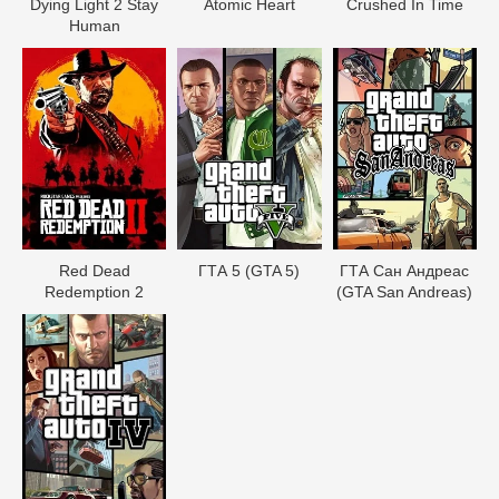
Dying Light 2 Stay
Atomic Heart
Crushed In Time
Human
Red Dead
ГТА 5 (GTA 5)
ГТА Сан Андреас
Redеmption 2
(GTA San Andreas)