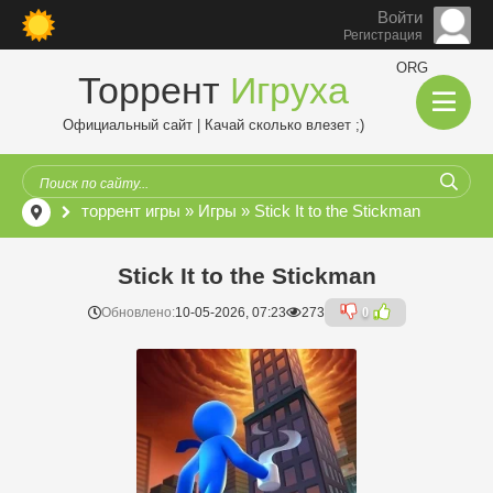
Войти
Регистрация
ORG
Торрент
Игруха
Официальный сайт | Качай сколько влезет ;)
торрент игры
»
Игры
» Stick It to the Stickman
Stick It to the Stickman
Обновлено:
10-05-2026, 07:23
273
0