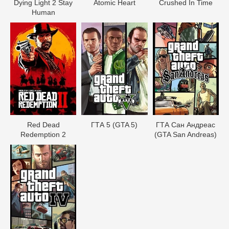
Dying Light 2 Stay
Atomic Heart
Crushed In Time
Human
Red Dead
ГТА 5 (GTA 5)
ГТА Сан Андреас
Redеmption 2
(GTA San Andreas)