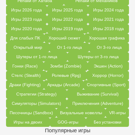
Репаки от Хатаба
Репаки от Механиков
Игры 2026 года
Игры 2025 года
Игры 2024 года
Игры 2023 года
Игры 2022 года
Игры 2021 года
Игры 2020 года
Игры 2019 года
Игры 2018 года
Для слабых ПК
Хороший сюжет
Хорошая графика
Открытый мир
От 1-го лица
От 3-го лица
Шутеры от 1-го лица
Шутеры от 3-го лица
Гонки (Race)
Зомби (Zombie)
Экшен (Action)
Стелс (Stealth)
Ролевые (Rpg)
Хоррор (Horror)
Драки (Fighting)
Аркады (Arcade)
Спортивные (Sport)
Стратегии (Strategy)
Выживание (Survival)
Симуляторы (Simulators)
Приключения (Adventure)
Песочницы (Sandbox)
Визуальные новеллы
VR-игры
Игры на двоих
GOG-игры
Без установки
Популярные игры