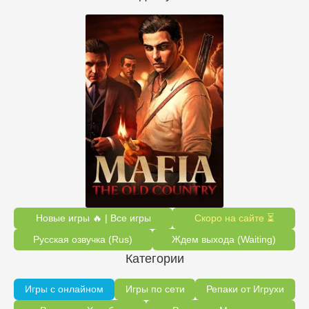
Новые игры 🔥 | Все игры
Скоро на сайте ⏳
Русская озвучка (Rus)
Ждем выхода (Waiting)
Категории
Игры с онлайном
Игры по сети
Репаки от Игрухи