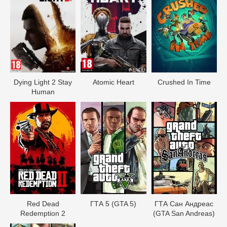
Dying Light 2 Stay
Atomic Heart
Crushed In Time
Human
Red Dead
ГТА 5 (GTA 5)
ГТА Сан Андреас
Redеmption 2
(GTA San Andreas)