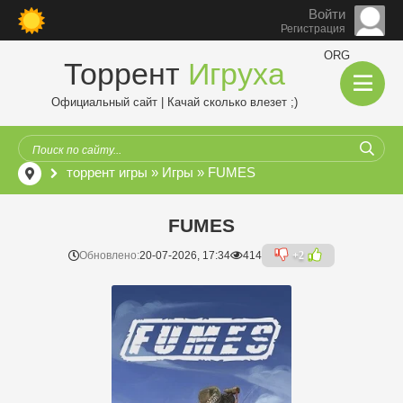
Войти
Регистрация
ORG
Торрент
Игруха
Официальный сайт | Качай сколько влезет ;)
торрент игры
»
Игры
» FUMES
FUMES
Обновлено:
20-07-2026, 17:34
414
+2