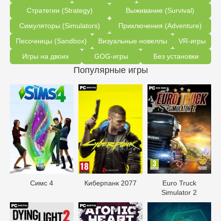
Стратегии (Strategy)
Выживание (Survival)
Симуляторы (Simulators)
Приключения (Adventure)
Песочницы (Sandbox)
Визуальные новеллы
VR-игры
Игры на двоих
GOG-игры
Без установки
Популярные игры
Симс 4
Киберпанк 2077
Euro Truck
Simulator 2