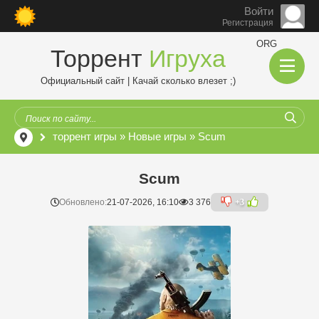
Войти
Регистрация
ORG
Торрент
Игруха
Официальный сайт | Качай сколько влезет ;)
торрент игры
»
Новые игры
» Scum
Scum
Обновлено:
21-07-2026, 16:10
3 376
+3