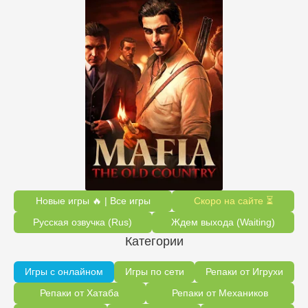
Новые игры 🔥 | Все игры
Скоро на сайте ⏳
Русская озвучка (Rus)
Ждем выхода (Waiting)
Категории
Игры с онлайном
Игры по сети
Репаки от Игрухи
Репаки от Хатаба
Репаки от Механиков