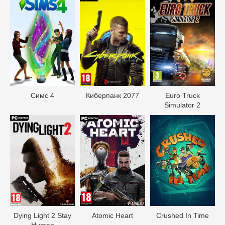
Симс 4
Киберпанк 2077
Euro Truck
Simulator 2
Dying Light 2 Stay
Atomic Heart
Crushed In Time
Human