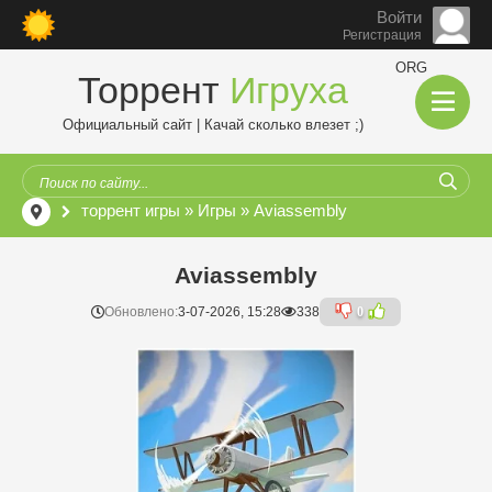
Войти
Регистрация
ORG
Торрент
Игруха
Официальный сайт | Качай сколько влезет ;)
торрент игры
»
Игры
» Aviassembly
Aviassembly
Обновлено:
3-07-2026, 15:28
338
0