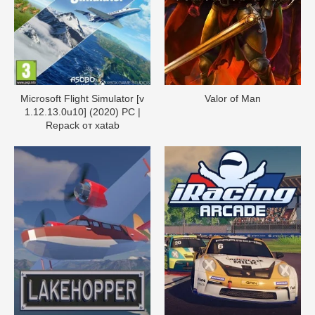
Microsoft Flight Simulator [v
Valor of Man
1.12.13.0u10] (2020) PC |
Repack от xatab