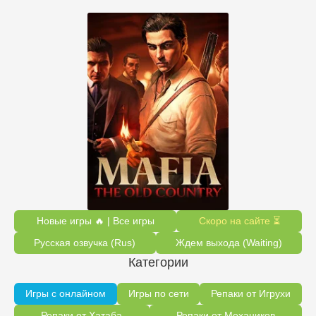
Новые игры 🔥 | Все игры
Скоро на сайте ⏳
Русская озвучка (Rus)
Ждем выхода (Waiting)
Категории
Игры с онлайном
Игры по сети
Репаки от Игрухи
Репаки от Хатаба
Репаки от Механиков