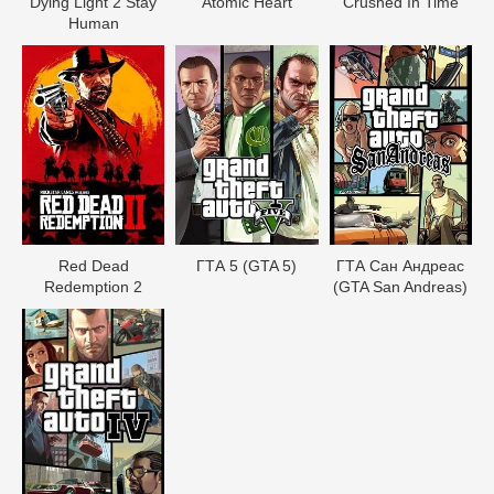
Dying Light 2 Stay
Atomic Heart
Crushed In Time
Human
Red Dead
ГТА 5 (GTA 5)
ГТА Сан Андреас
Redеmption 2
(GTA San Andreas)