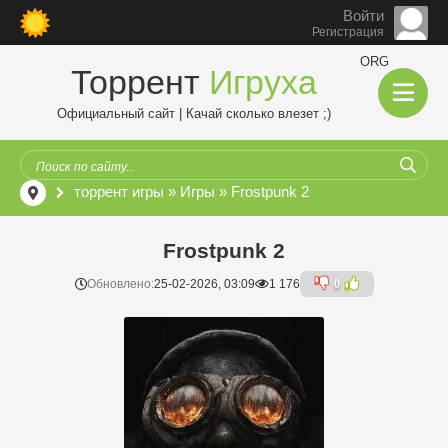
Войти
Регистрация
ORG
Торрент
Игруха
Официальный сайт | Качай сколько влезет ;)
торрент игры
»
Игры
» Frоstpunk 2
Frоstpunk 2
Обновлено:
25-02-2026, 03:09
1 176
0