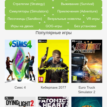
Стратегии (Strategy)
Выживание (Survival)
Симуляторы (Simulators)
Приключения (Adventure)
Песочницы (Sandbox)
Визуальные новеллы
VR-игры
Игры на двоих
GOG-игры
Без установки
Популярные игры
Симс 4
Киберпанк 2077
Euro Truck
Simulator 2