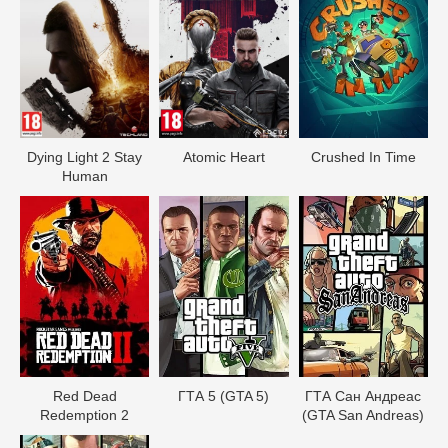
Dying Light 2 Stay
Atomic Heart
Crushed In Time
Human
Red Dead
ГТА 5 (GTA 5)
ГТА Сан Андреас
Redеmption 2
(GTA San Andreas)