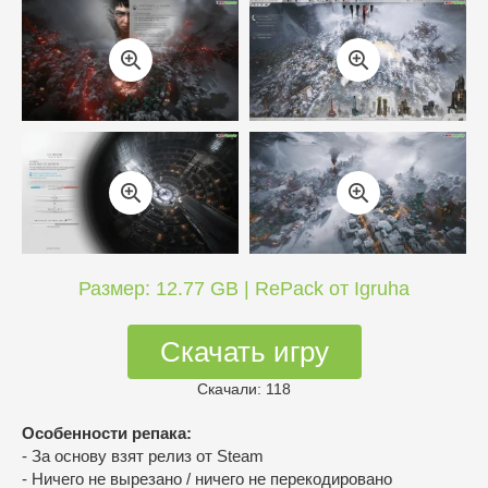
Размер: 12.77 GB | RePack от Igruha
Скачать игру
Скачали: 118
Особенности репака:
- За основу взят релиз от Steam
- Ничего не вырезано / ничего не перекодировано