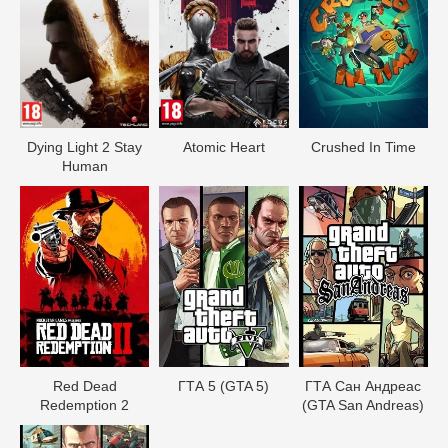
Dying Light 2 Stay
Atomic Heart
Crushed In Time
Human
Red Dead
ГТА 5 (GTA 5)
ГТА Сан Андреас
Redеmption 2
(GTA San Andreas)