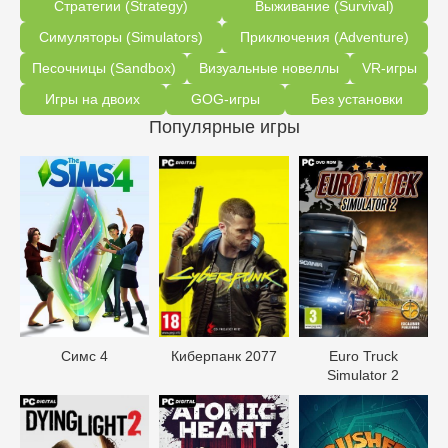
Стратегии (Strategy)
Выживание (Survival)
Симуляторы (Simulators)
Приключения (Adventure)
Песочницы (Sandbox)
Визуальные новеллы
VR-игры
Игры на двоих
GOG-игры
Без установки
Популярные игры
Симс 4
Киберпанк 2077
Euro Truck
Simulator 2