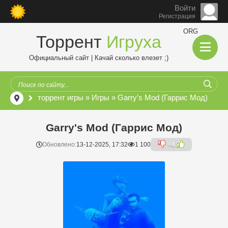
Войти
Регистрация
ORG
Торрент
Игруха
Официальный сайт | Качай сколько влезет ;)
торрент игры
»
Игры
» Garry's Mod (Гаррис Мод)
Garry's Mod (Гаррис Мод)
Обновлено:
13-12-2025, 17:32
1 100
+4