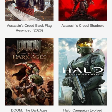
Assassin's Creed Black Flag
Assassin's Creed Shadows
Resynced (2026)
DOОM: The Dark Ages
Halo: Campaign Evolved