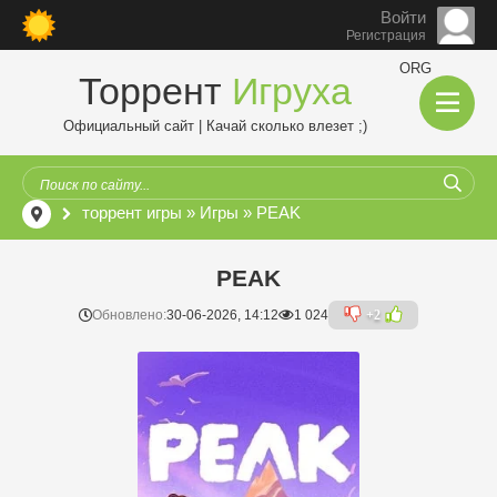
Войти
Регистрация
ORG
Торрент
Игруха
Официальный сайт | Качай сколько влезет ;)
торрент игры
»
Игры
» PEAK
PEAK
Обновлено:
30-06-2026, 14:12
1 024
+2