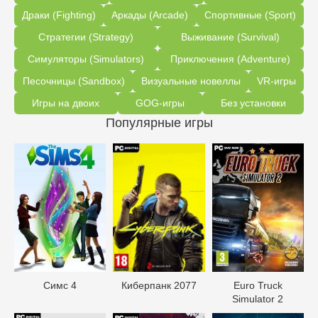
Драки (Fighting)
Аркады (Arcade)
Спортивные (Sport)
Стратегии (Strategy)
Выживание (Survival)
Симуляторы (Simulators)
Приключения (Adventure)
Песочницы (Sandbox)
Визуальные новеллы
VR-игры
Игры на двоих
GOG-игры
Без установки
Популярные игры
Симс 4
Киберпанк 2077
Euro Truck
Simulator 2