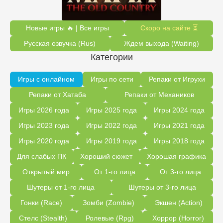
Новые игры 🔥 | Все игры
Скоро на сайте ⏳
Русская озвучка (Rus)
Ждем выхода (Waiting)
Категории
Игры с онлайном
Игры по сети
Репаки от Игрухи
Репаки от Хатаба
Репаки от Механиков
Игры 2026 года
Игры 2025 года
Игры 2024 года
Игры 2023 года
Игры 2022 года
Игры 2021 года
Игры 2020 года
Игры 2019 года
Игры 2018 года
Для слабых ПК
Хороший сюжет
Хорошая графика
Открытый мир
От 1-го лица
От 3-го лица
Шутеры от 1-го лица
Шутеры от 3-го лица
Гонки (Race)
Зомби (Zombie)
Экшен (Action)
Стелс (Stealth)
Ролевые (Rpg)
Хоррор (Horror)