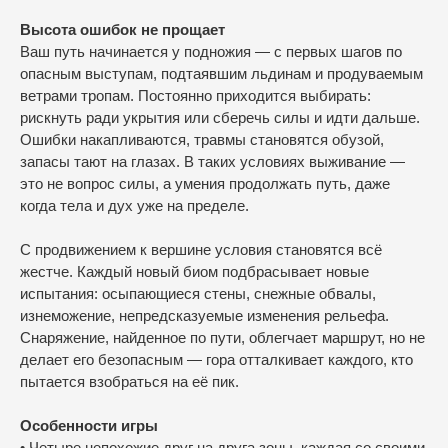
Высота ошибок не прощает
Ваш путь начинается у подножия — с первых шагов по
опасным выступам, подтаявшим льдинам и продуваемым
ветрами тропам. Постоянно приходится выбирать:
рискнуть ради укрытия или сберечь силы и идти дальше.
Ошибки накапливаются, травмы становятся обузой,
запасы тают на глазах. В таких условиях выживание —
это не вопрос силы, а умения продолжать путь, даже
когда тела и дух уже на пределе.
С продвижением к вершине условия становятся всё
жестче. Каждый новый биом подбрасывает новые
испытания: осыпающиеся стены, снежные обвалы,
изнеможение, непредсказуемые изменения рельефа.
Снаряжение, найденное по пути, облегчает маршрут, но не
делает его безопасным — гора отталкивает каждого, кто
пытается взобраться на её пик.
Особенности игры
• Четыре непохожие друг на друга зоны, каждая со своими