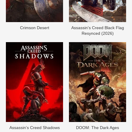
Crimson Desert
Assassin's Creed Black Flag
Resynced (2026)
Assassin's Creed Shadows
DOОM: The Dark Ages