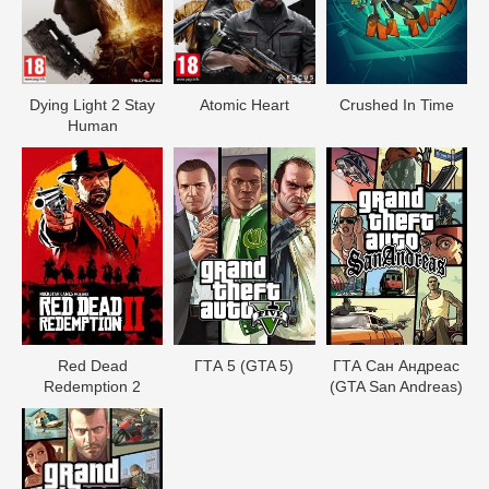
Dying Light 2 Stay
Atomic Heart
Crushed In Time
Human
Red Dead
ГТА 5 (GTA 5)
ГТА Сан Андреас
Redеmption 2
(GTA San Andreas)