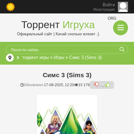
Войти
Регистрация
ORG
Торрент
Игруха
Официальный сайт | Качай сколько влезет ;)
торрент игры
»
Игры
» Симс 3 (Sims 3)
Симс 3 (Sims 3)
Обновлено:
17-08-2025, 12:20
15 179
+6