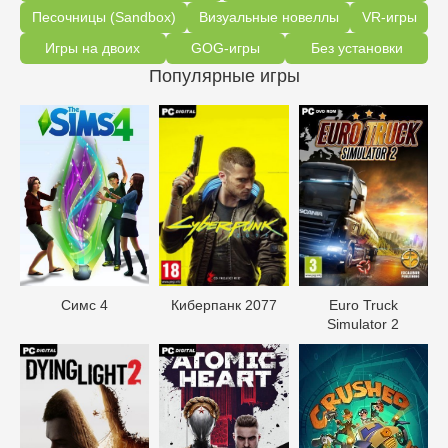
Песочницы (Sandbox)
Визуальные новеллы
VR-игры
Игры на двоих
GOG-игры
Без установки
Популярные игры
Симс 4
Киберпанк 2077
Euro Truck
Simulator 2