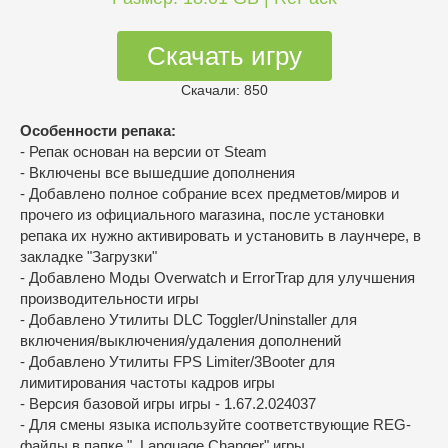
Скачать игру
Скачали: 850
Особенности репака:
- Репак основан на версии от Steam
- Включены все вышедшие дополнения
- Добавлено полное собрание всех предметов/миров и
прочего из официального магазина, после установки
репака их нужно активировать и установить в лаунчере, в
закладке "Загрузки"
- Добавлено Моды Overwatch и ErrorTrap для улучшения
производительности игры
- Добавлено Утилиты DLC Toggler/Uninstaller для
включения/выключения/удаления дополнений
- Добавлено Утилиты FPS Limiter/3Booter для
лимитирования частоты кадров игры
- Версия базовой игры игры - 1.67.2.024037
- Для смены языка используйте соответствующие REG-
файлы в папке "_Language Changer" игры