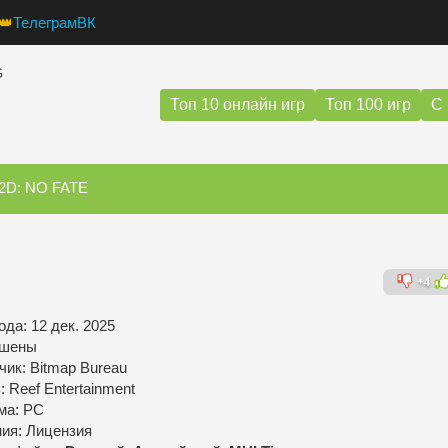
👑
Телеграм
ВК
G
Топ 10 онлайн игр
Топ 100 игр
С 
 2D: NO FATE
+4
да: 12 дек. 2025
кшены
чик: Bitmap Bureau
 Reef Entertainment
ма: PC
ния: Лицензия