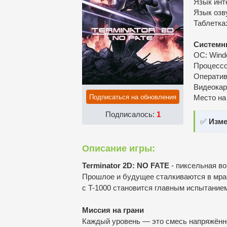
Язык инт
Язык озв
Таблетка
Системн
ОС: Windo
Процессор
Оператив
Видеокарт
Подписаться на обновления
Место на
Подписалось:
1
✅
Изме
Описание игры:
Terminator 2D: NO FATE
- пиксельная в
Прошлое и будущее сталкиваются в мрач
с T-1000 становится главным испытание
Миссия на грани
Каждый уровень — это смесь напряжённо