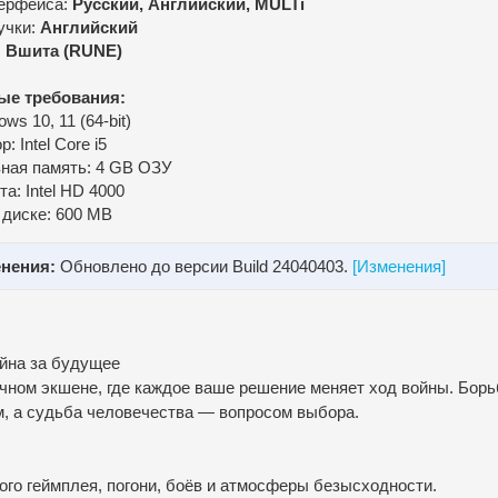
ерфейса:
Русский, Английский, MULTi
учки:
Английский
:
Вшита (RUNE)
ые требования:
ws 10, 11 (64-bit)
: Intel Core i5
ная память: 4 GB ОЗУ
а: Intel HD 4000
 диске: 600 MB
нения:
Обновлено до версии Build 24040403.
[Изменения]
ойна за будущее
ном экшене, где каждое ваше решение меняет ход войны. Борь
м, а судьба человечества — вопросом выбора.
го геймплея, погони, боёв и атмосферы безысходности.