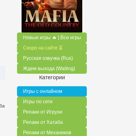
Новые игры 🔥 | Все игры
Скоро на сайте ⏳
Русская озвучка (Rus)
Ждем выхода (Waiting)
Категории
Игры с онлайном
Игры по сети
ба
Репаки от Игрухи
Репаки от Хатаба
Репаки от Механиков