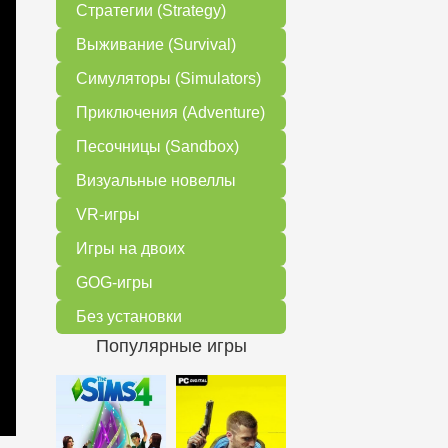
Стратегии (Strategy)
Выживание (Survival)
Симуляторы (Simulators)
Приключения (Adventure)
Песочницы (Sandbox)
Визуальные новеллы
VR-игры
Игры на двоих
GOG-игры
Без установки
Популярные игры