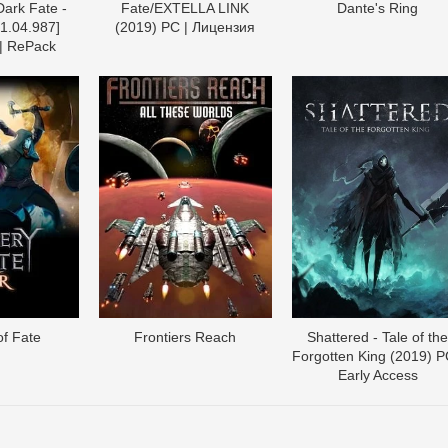
Dark Fate -
Fate/EXTELLA LINK
Dante's Ring
 1.04.987]
(2019) PC | Лицензия
| RePack
of Fate
Frontiers Reach
Shattered - Tale of th
Forgotten King (2019) P
Early Access