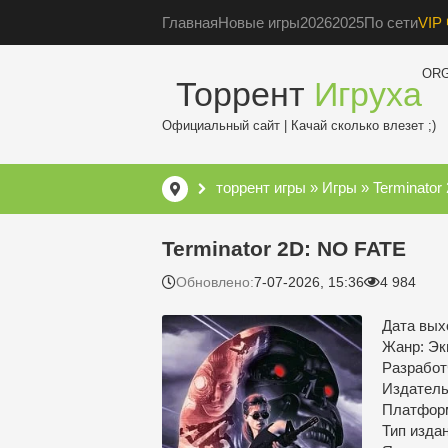
Главная
Новые игры
2026
2025
По сети
VIP 
OR
Торрент
Игруха
Официальный сайт | Качай сколько влезет ;)
торрент игры
»
Игры
» Terminator
Terminator 2D: NO FATE
Обновлено:
7-07-2026, 15:36
4 984
Дата выхо
Жанр: Э
Разработ
Издатель:
Платфор
Тип изда