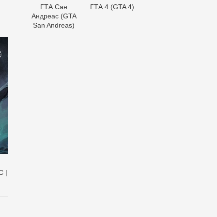
ГТА Сан
ГТА 4 (GTA 4)
Андреас (GTA
San Andreas)
e
C |