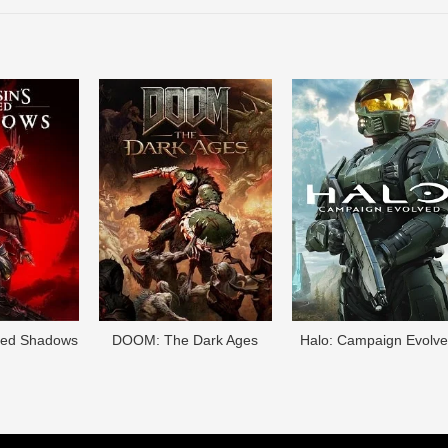
eed Shadows
DOОM: The Dark Ages
Halo: Campaign Evolv