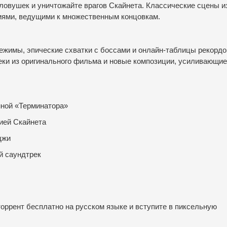
 ловушек и уничтожайте врагов Скайнета. Классические сцены и
ями, ведущими к множественным концовкам.
ежимы, эпические схватки с боссами и онлайн-таблицы рекордо
ки из оригинального фильма и новые композиции, усиливающие
нной «Терминатора»
мией Скайнета
джи
й саундтрек
оррент бесплатно на русском языке и вступите в пиксельную