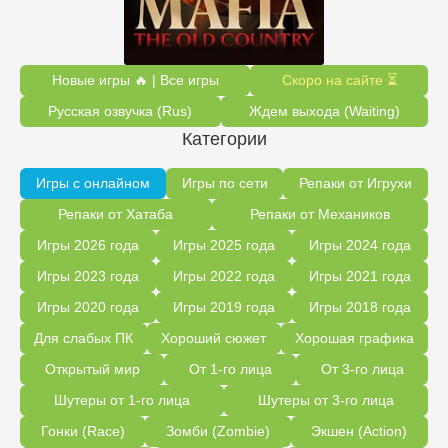
Новые игры 🔥 | Все игры
Скоро на сайте ⏳
Русская озвучка (Rus)
Ждем выхода (Waiting)
Категории
Игры с онлайном
Игры по сети
Репаки от Игрухи
Репаки от Хатаба
Репаки от Механиков
Игры 2026 года
Игры 2025 года
Игры 2024 года
Игры 2023 года
Игры 2022 года
Игры 2021 года
Игры 2020 года
Игры 2019 года
Игры 2018 года
Для слабых ПК
Хороший сюжет
Хорошая графика
Открытый мир
От 1-го лица
От 3-го лица
Шутеры от 1-го лица
Шутеры от 3-го лица
Гонки (Race)
Зомби (Zombie)
Экшен (Action)