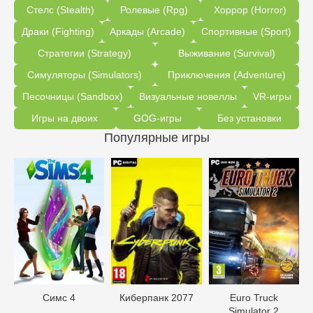
Стелс (Stealth)
Ролевые (Rpg)
Хоррор (Horror)
Драки (Fighting)
Аркады (Arcade)
Спортивные (Sport)
Стратегии (Strategy)
Выживание (Survival)
Симуляторы (Simulators)
Приключения (Adventure)
Песочницы (Sandbox)
Визуальные новеллы
VR-игры
Игры на двоих
GOG-игры
Без установки
Популярные игры
Симс 4
Киберпанк 2077
Euro Truck
Simulator 2