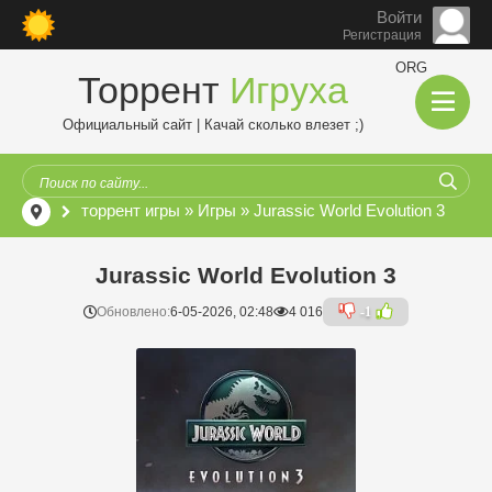
Войти
Регистрация
ORG
Торрент
Игруха
Официальный сайт | Качай сколько влезет ;)
торрент игры
»
Игры
» Jurassic World Evolution 3
Jurassic World Evolution 3
Обновлено:
6-05-2026, 02:48
4 016
-1