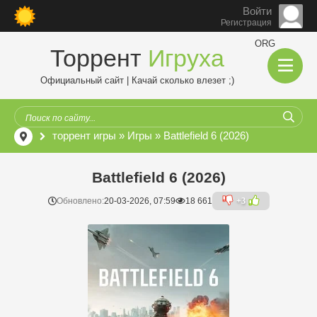
Войти
Регистрация
ORG
Торрент
Игруха
Официальный сайт | Качай сколько влезет ;)
торрент игры
»
Игры
» Battlefield 6 (2026)
Battlefield 6 (2026)
Обновлено:
20-03-2026, 07:59
18 661
+3