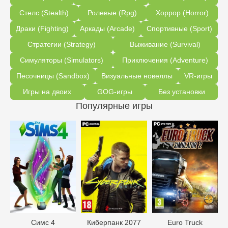
Стелс (Stealth)
Ролевые (Rpg)
Хоррор (Horror)
Драки (Fighting)
Аркады (Arcade)
Спортивные (Sport)
Стратегии (Strategy)
Выживание (Survival)
Симуляторы (Simulators)
Приключения (Adventure)
Песочницы (Sandbox)
Визуальные новеллы
VR-игры
Игры на двоих
GOG-игры
Без установки
Популярные игры
Симс 4
Киберпанк 2077
Euro Truck