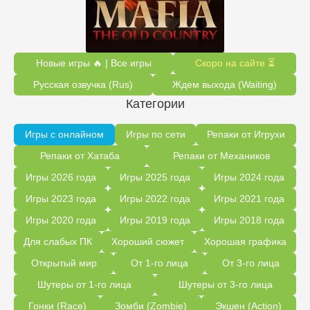
Новые игры 🔥 | Все игры
Скоро на сайте ⏳
Русская озвучка (Rus)
Ждем выхода (Waiting)
Категории
Игры с онлайном
Игры по сети
Репаки от Игрухи
Репаки от Хатаба
Репаки от Механиков
Игры 2026 года
Игры 2025 года
Игры 2024 года
Игры 2023 года
Игры 2022 года
Игры 2021 года
Игры 2020 года
Игры 2019 года
Игры 2018 года
Для слабых ПК
Хороший сюжет
Хорошая графика
Открытый мир
От 1-го лица
От 3-го лица
Шутеры от 1-го лица
Шутеры от 3-го лица
Гонки (Race)
Зомби (Zombie)
Экшен (Action)