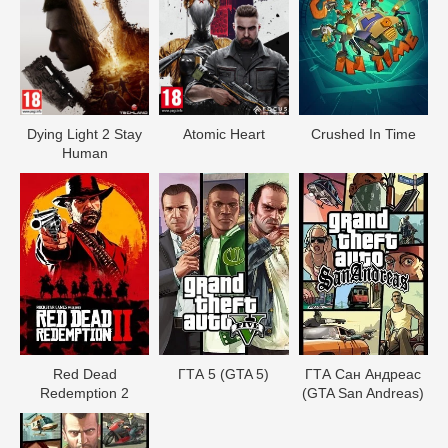
Dying Light 2 Stay
Atomic Heart
Crushed In Time
Human
Red Dead
ГТА 5 (GTA 5)
ГТА Сан Андреас
Redеmption 2
(GTA San Andreas)