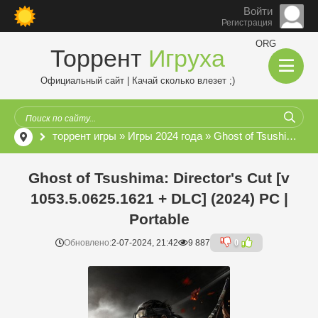
Войти
Регистрация
ORG
Торрент
Игруха
Официальный сайт | Качай сколько влезет ;)
торрент игры
»
Игры 2024 года
» Ghost of Tsushima: Director's Cut [v 1053.5.0625.1621 + DLC] (2024) PC | Portable
Ghost of Tsushima: Director's Cut [v
1053.5.0625.1621 + DLC] (2024) PC |
Portable
Обновлено:
2-07-2024, 21:42
9 887
0