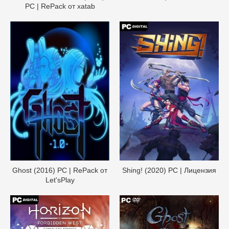
PC | RePack от xatab
Ghost (2016) PC | RePack от
Shing! (2020) PC | Лицензия
Let'sРlay