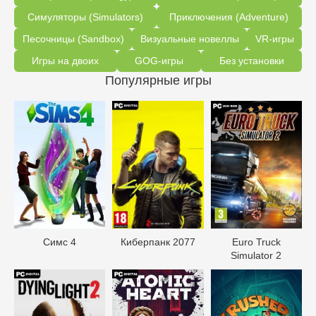
Симуляторы (Simulators)
Приключения (Adventure)
Песочницы (Sandbox)
Визуальные новеллы
VR-игры
Игры на двоих
GOG-игры
Без установки
Популярные игры
Симс 4
Киберпанк 2077
Euro Truck
Simulator 2