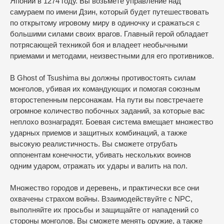
Японии в 1274 году. Вы возьмете управление над
самураем по имени Дзин, который будет путешествовать
по открытому игровому миру в одиночку и сражаться с
большими силами своих врагов. Главный герой обладает
потрясающей техникой боя и владеет необычными
приемами и методами, неизвестными для его противников.
В Ghost of Tsushima вы должны противостоять силам
монголов, убивая их командующих и помогая союзным
второстепенным персонажам. На пути вы повстречаете
огромное количество побочных заданий, за которые вас
неплохо вознаградят. Боевая система вмещает множество
ударных приемов и защитных комбинаций, а также
высокую реалистичность. Вы сможете отрубать
оппонентам конечности, убивать нескольких воинов
одним ударом, отражать их удары и валить на пол.
Множество городов и деревень, и практически все они
охвачены страхом войны. Взаимодействуйте с NPC,
выполняйте их просьбы и защищайте от нападений со
стороны монголов. Вы сможете менять оружие, а также