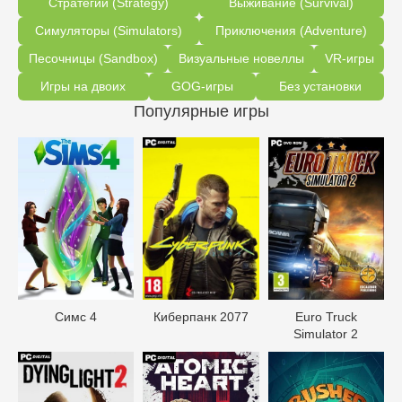
Стратегии (Strategy)
Выживание (Survival)
Симуляторы (Simulators)
Приключения (Adventure)
Песочницы (Sandbox)
Визуальные новеллы
VR-игры
Игры на двоих
GOG-игры
Без установки
Популярные игры
Симс 4
Киберпанк 2077
Euro Truck
Simulator 2