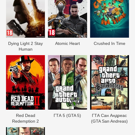
Dying Light 2 Stay
Atomic Heart
Crushed In Time
Human
Red Dead
ГТА 5 (GTA 5)
ГТА Сан Андреас
Redеmption 2
(GTA San Andreas)