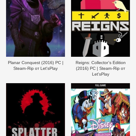
Planar Conquest (2016) PC |
Reigns: Collector's Edition
Steam-Rip от Let'sРlay
(2016) PC | Steam-Rip от
Let'sРlay