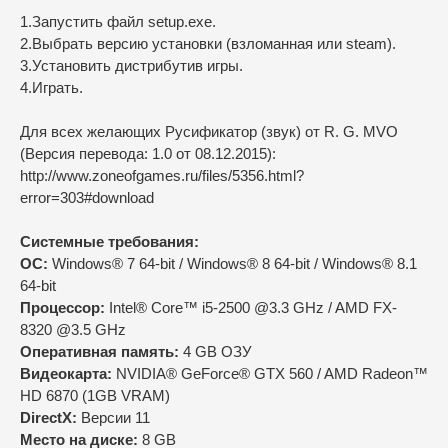
1.Запустить файл setup.exe.
2.Выбрать версию установки (взломанная или steam).
3.Установить дистрибутив игры.
4.Играть.
Для всех желающих Русификатор (звук) от R. G. MVO
(Версия перевода: 1.0 от 08.12.2015):
http://www.zoneofgames.ru/files/5356.html?
error=303#download
Cистемные требования:
ОС:
Windows® 7 64-bit / Windows® 8 64-bit / Windows® 8.1
64-bit
Процессор:
Intel® Core™ i5-2500 @3.3 GHz / AMD FX-
8320 @3.5 GHz
Оперативная память:
4 GB ОЗУ
Видеокарта:
NVIDIA® GeForce® GTX 560 / AMD Radeon™
HD 6870 (1GB VRAM)
DirectX:
Версии 11
Место на диске:
8 GB