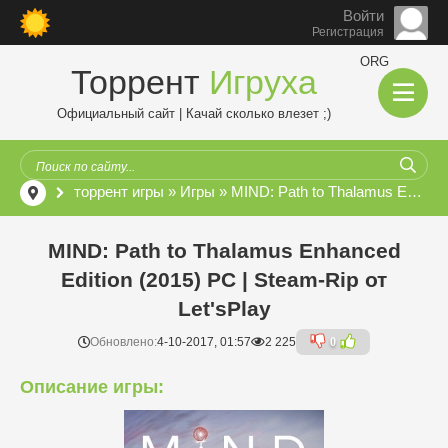
Войти
Регистрация
ORG
Торрент
Игруха
Официальный сайт | Качай сколько влезет ;)
торрент игры
»
Игры
» MIND: Path to Thalamus Enhanced Edition (2015) PC | Steam-Rip от Let'sРlay
MIND: Path to Thalamus Enhanced
Edition (2015) PC | Steam-Rip от
Let'sРlay
Обновлено:
4-10-2017, 01:57
2 225
0
Описание игры: