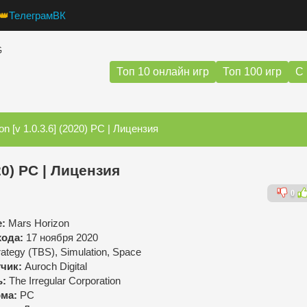
👑
Телеграм
ВК
G
Топ 10 онлайн игр
Топ 100 игр
С 
n [v 1.0.3.6] (2020) PC | Лицензия
020) PC | Лицензия
0
:
Mars Horizon
хода:
17 ноября 2020
trategy (TBS), Simulation, Space
чик:
Auroch Digital
ь:
The Irregular Corporation
ма:
PC