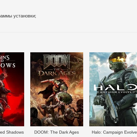
раммы установки;
eed Shadows
DOОM: The Dark Ages
Halo: Campaign Evolv