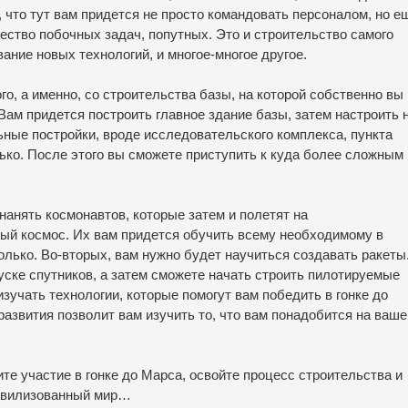
 что тут вам придется не просто командовать персоналом, но е
жество побочных задач, попутных. Это и строительство самого
вание новых технологий, и многое-многое другое.
го, а именно, со строительства базы, на которой собственно вы 
Вам придется построить главное здание базы, затем настроить 
ные постройки, вроде исследовательского комплекса, пункта
ько. После этого вы сможете приступить к куда более сложным 
 нанять космонавтов, которые затем и полетят на
тый космос. Их вам придется обучить всему необходимому в
только. Во-вторых, вам нужно будет научиться создавать ракеты
уске спутников, а затем сможете начать строить пилотируемые
изучать технологии, которые помогут вам победить в гонке до
развития позволит вам изучить то, что вам понадобится на ваше
ите участие в гонке до Марса, освойте процесс строительства и
 цивилизованный мир…