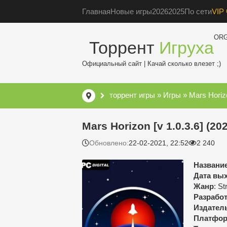
Главная
Новые игры
2026
2025
По сети
VIP 
OR
Торрент
Игруха
Официальный сайт | Качай сколько влезет ;)
торрент игры
»
Игры
» Mars Horizo
Mars Horizon [v 1.0.3.6] (2
Обновлено:
22-02-2021, 22:52
2 240
Название
Дата вы
Жанр
: S
Разработ
Издател
Платфор