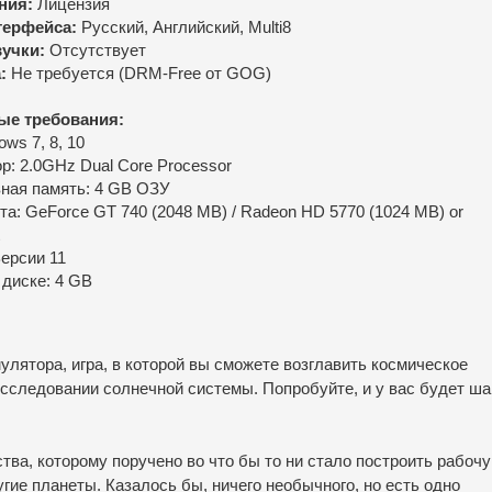
ния:
Лицензия
терфейса:
Русский, Английский, Multi8
учки:
Отсутствует
:
Не требуется (DRM-Free от GOG)
ые требования:
ws 7, 8, 10
р: 2.0GHz Dual Core Processor
ная память: 4 GB ОЗУ
та: GeForce GT 740 (2048 MB) / Radeon HD 5770 (1024 MB) or
Версии 11
 диске: 4 GB
мулятора, игра, в которой вы сможете возглавить космическое
исследовании солнечной системы. Попробуйте, и у вас будет ша
тва, которому поручено во что бы то ни стало построить рабоч
угие планеты. Казалось бы, ничего необычного, но есть одно