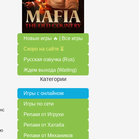
Новые игры 🔥 | Все игры
Скоро на сайте ⏳
Русская озвучка (Rus)
Ждем выхода (Waiting)
Категории
Игры с онлайном
Игры по сети
нс
Репаки от Игрухи
Репаки от Хатаба
ую
Репаки от Механиков