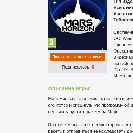
Тип изда
Язык ин
Язык озв
Таблетка
Системн
ОС: Windo
Процессо
Оператив
Подписаться на обновления
Видеокар
equivalent
Подписалось:
0
DirectX: 
Место на
Описание игры:
Mars Horizon – это смесь стратегии и си
агентство и специальную программу об 
первым запустить ракету на Марс…
По сюжету вы станете директором агентс
ракету и отправиться ее исследовать др