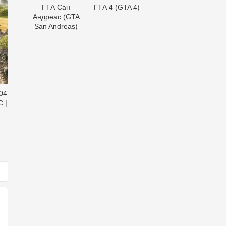
ГТА Сан
ГТА 4 (GTA 4)
Андреас (GTA
San Andreas)
204
C |