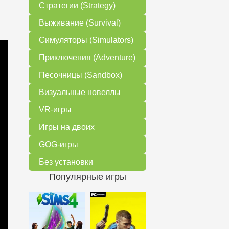
Стратегии (Strategy)
Выживание (Survival)
Симуляторы (Simulators)
Приключения (Adventure)
Песочницы (Sandbox)
Визуальные новеллы
VR-игры
Игры на двоих
GOG-игры
Без установки
Популярные игры