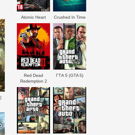
Atomic Heart
Crushed In Time
Red Dead
ГТА 5 (GTA 5)
Redеmption 2
|