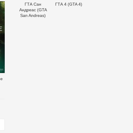
ГТА Сан
ГТА 4 (GTA 4)
Андреас (GTA
San Andreas)
me