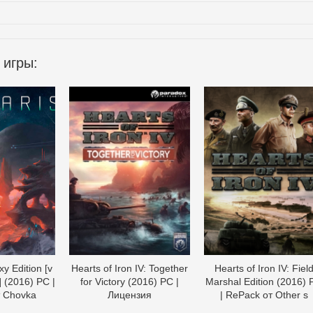
 игры:
xy Edition [v
Hearts of Iron IV: Together
Hearts of Iron IV: Fiel
 (2016) PC |
for Victory (2016) PC |
Marshal Edition (2016) 
т Chovka
Лицензия
| RePack от Other s