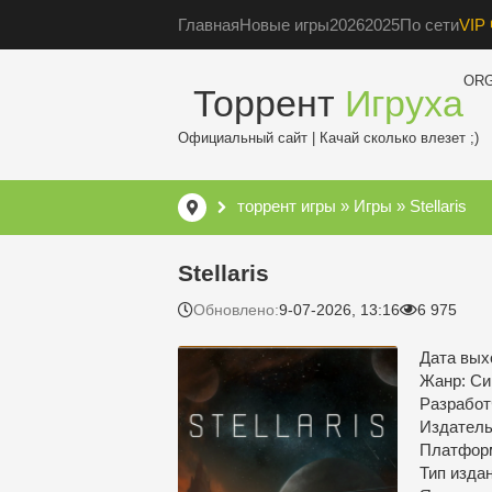
Главная
Новые игры
2026
2025
По сети
VIP 
OR
Торрент
Игруха
Официальный сайт | Качай сколько влезет ;)
торрент игры
»
Игры
» Stellaris
Stellaris
Обновлено:
9-07-2026, 13:16
6 975
Дата выхо
Жанр: Си
Разработ
Издатель:
Платфор
Тип изда