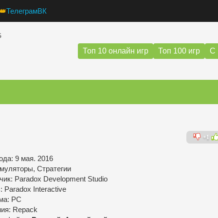
👑
Телеграм
ВК
G
Топ 10 онлайн игр
Топ 100 игр
С 
+1
да: 9 мая. 2016
муляторы, Стратегии
чик: Paradox Development Studio
 Paradox Interactive
ма: PC
ния: Repack