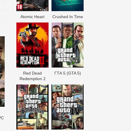
Atomic Heart
Crushed In Time
Red Dead
ГТА 5 (GTA 5)
Redеmption 2
d
PC