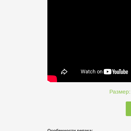
Размер:
Особенности репака: