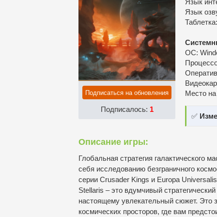
Язык инт
Язык озв
Таблетка
Системн
ОС: Window
Процессор
Оператив
Видеокар
Подписаться на обновления
Место на
Подписалось:
1
✅
Изме
Описание игры:
Глобальная стратегия галактического м
себя исследованию безграничного космо
серии Crusader Kings и Europa Universal
Stellaris – это вдумчивый стратегическ
настоящему увлекательный сюжет. Это
космических просторов, где вам предсто