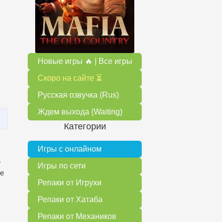
Новые игры 🔥 | Все игры
Скоро на сайте ⏳
Русская озвучка (Rus)
Ждем выхода (Waiting)
Категории
Игры с онлайном
е
Игры по сети
ые
Репаки от Игрухи
Репаки от Хатаба
Репаки от Механиков