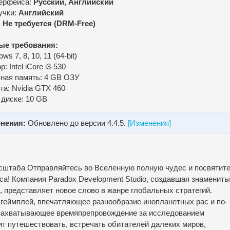
ерфейса:
Русский, Английский
учки:
Английский
:
Не требуется (DRM-Free)
ые требования:
s 7, 8, 10, 11 (64-bit)
: Intel iCore i3-530
ная память: 4 GB ОЗУ
та: Nvidia GTX 460
 диске: 10 GB
нения:
Обновлено до версии 4.4.5.
[Изменения]
асштаба Отправляйтесь во Вселенную полную чудес и посвятит
са! Компания Paradox Development Studio, создавшая знаменит
is, представляет новое слово в жанре глобальных стратегий.
ий геймплей, впечатляющее разнообразие инопланетных рас и по-
 захватывающее времяпрепровождение за исследованием
ит путешествовать, встречать обитателей далеких миров,