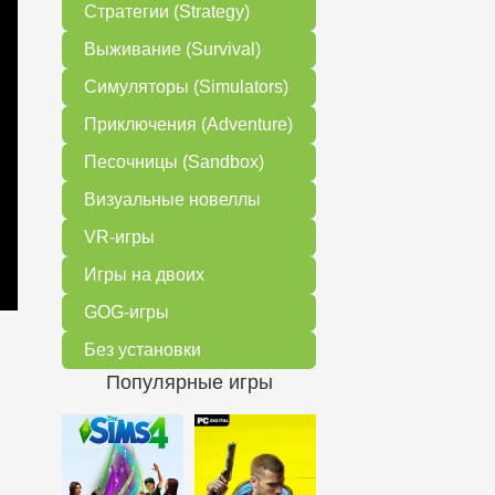
Стратегии (Strategy)
Выживание (Survival)
Симуляторы (Simulators)
Приключения (Adventure)
Песочницы (Sandbox)
Визуальные новеллы
VR-игры
Игры на двоих
GOG-игры
Без установки
Популярные игры