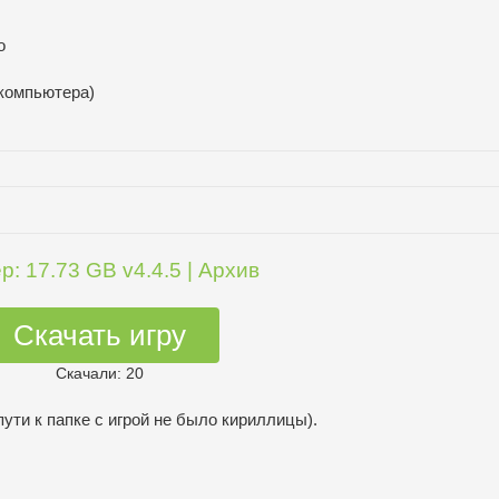
о
 компьютера)
р: 17.73 GB v4.4.5 | Архив
Скачать игру
Скачали: 20
пути к папке с игрой не было кириллицы).