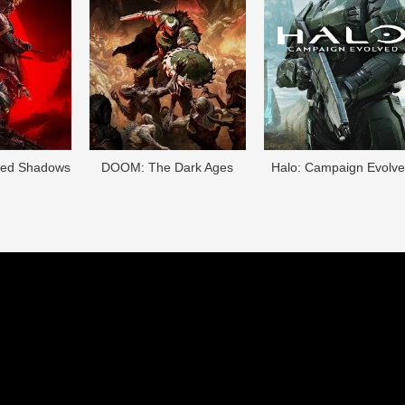
eed Shadows
DOОM: The Dark Ages
Halo: Campaign Evolv