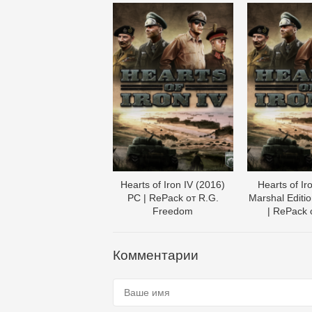
Hearts of Iron IV (2016)
Hearts of Iro
PC | RePack от R.G.
Marshal Editi
Freedom
| RePack 
Комментарии