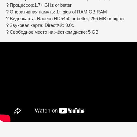
? Процессор:1.7+ GHz or better
? Оперативная память: 1+ gigs of RAM GB RAM
? Видеокарта: Radeon HD5450 or better; 256 MB or higher
? Звуковая карта: DirectX®: 9.0c
? Свободное место на жёстком диске: 5 GB