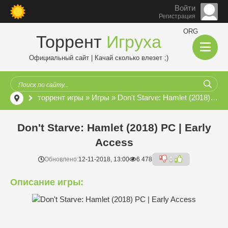
Войти
Регистрация
ORG
Торрент
Игруха
Официальный сайт | Качай сколько влезет ;)
торрент игры
»
Игры
» Don't Starve: Hamlet (2018) PC | Early Access
Don't Starve: Hamlet (2018) PC | Early
Access
Обновлено:
12-11-2018, 13:00
6 478
0
Описание игры: