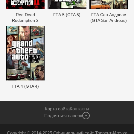
Red Dead
ГТА 5 (GTA 5)
ГТА Сан Андреас
Redеmption 2
(GTA San Andreas)
ГТА 4 (GTA 4)
Карта сайта
Контакты
Подняться наверх
Copyright © 2014-2025 Официальный сайт Торрент-Игруха