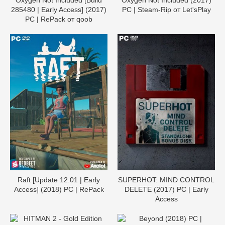
285480 | Early Access] (2017)
PC | Steam-Rip от Let'sРlay
PC | RePack от qoob
Raft [Update 12.01 | Early
SUPERHOT: MIND CONTROL
Access] (2018) PC | RePack
DELETE (2017) PC | Early
Access