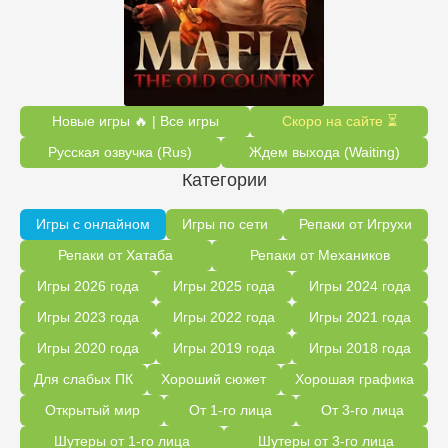
Новые игры 🔥 | Все игры
Скоро на сайте ⏳
Русская озвучка (Rus)
Ждем выхода (Waiting)
Категории
Игры с онлайном
Игры по сети
Репаки от Игрухи
Репаки от Хатаба
Репаки от Механиков
Игры 2026 года
Игры 2025 года
Игры 2024 года
Игры 2023 года
Игры 2022 года
Игры 2021 года
Игры 2020 года
Игры 2019 года
Игры 2018 года
Для слабых ПК
Хороший сюжет
Хорошая графика
Открытый мир
От 1-го лица
От 3-го лица
Шутеры от 1-го лица
Шутеры от 3-го лица