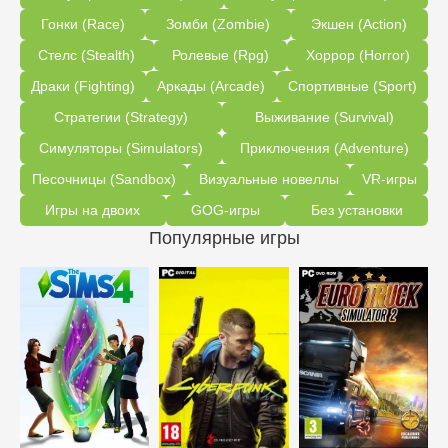
Гонки (Race)
Зомби (Zombie)
Экшен (Action)
Стелс (Stealth)
Ролевые (Rpg)
Хоррор (Horror)
Драки (Fighting)
Аркады (Arcade)
Спортивные (Sport)
Стратегии (Strategy)
Выживание (Survival)
Симуляторы (Simulators)
Приключения (Adventure)
Песочницы (Sandbox)
Визуальные новеллы
VR-игры
Игры на двоих
GOG-игры
Без установки
Популярные игры